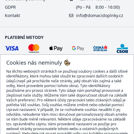
GDPR
(Po - Pá 8:00 - 16:00)
Kontakt
info@domacidoplnky.cz
PLATEBNÍ METODY
Cookies nás neminuly
Na těchto webových stránkách se používají soubory cookies a další síťové
identifikátory, které mohou také sloužit ke zpracování dalších osobních
údajů (např. jak procházíte naše stránky, jaký obsah Vás zajímá a také
volby, které provedete pomocí tohoto okna). Tyto identifikátory
používáme pro provoz stránek. Tyto údaje nám pomáhají provozovat a
DOPRAVCI
zlepšovat naše služby. Můžeme Vám také doporučovat obsah na základě
Vašich preferencí. Pro některé účely zpracování takto získaných údajů je
potřeba Váš souhlas. Svůj souhlas můžete změnit nebo odvolat pomocí
Upravit nastavení. V případě, že se rozhodnete souhlas neudělit či jej
odvoláte, nebudeme Vám moci doručovat personalizovaný obsah a/nebo
se Vám bude méně relevantní. Některé údaje zpracováváme na základě
BEZPEČNÝ OBCHOD
tzv. oprávněného zájmu. Vámi provedené nastavení se použije pro
webové stránky provozovatele tohoto webu a ostatních podpůrných
systémů. Nebudete tak muset provádět volbu pro každého provozovatele