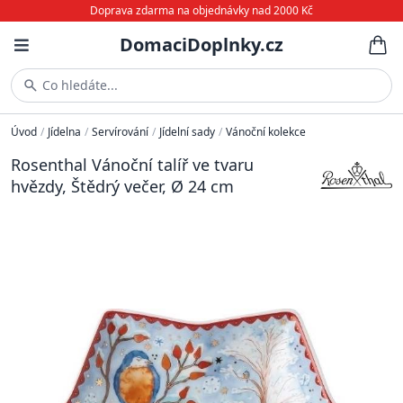
Doprava zdarma na objednávky nad 2000 Kč
DomaciDoplnky.cz
Co hledáte...
Úvod
/
Jídelna
/
Servírování
/
Jídelní sady
/
Vánoční kolekce
Rosenthal Vánoční talíř ve tvaru
hvězdy, Štědrý večer, Ø 24 cm