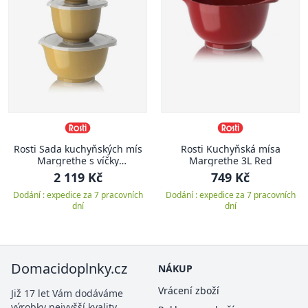
Rosti Sada kuchyňských mís
Rosti Kuchyňská mísa
Margrethe s víčky
Margrethe 3L Red
0,25+0,5+1,5+3L Curry
2 119 Kč
749 Kč
Dodání : expedice za 7 pracovních
Dodání : expedice za 7 pracovních
dní
dní
Domacidoplnky.cz
NÁKUP
Vrácení zboží
Již 17 let Vám dodáváme
výrobky nejvyšší kvality