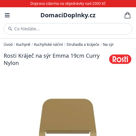
Doprava zdarma na objednávky nad 2000 Kč
DomaciDoplnky.cz
Co hledáte...
Úvod
/
Kuchyně
/
Kuchyňské náčiní
/
Struhadla a kráječe
/
Na sýr
Rosti Kráječ na sýr Emma 19cm Curry
Nylon