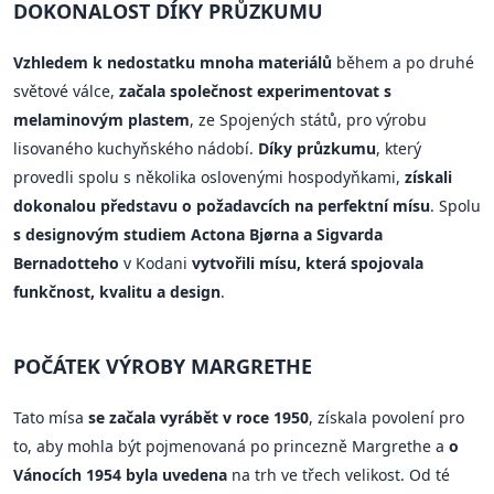
DOKONALOST DÍKY PRŮZKUMU
Vzhledem k nedostatku mnoha materiálů
během a po druhé
světové válce,
začala společnost experimentovat s
melaminovým plastem
, ze Spojených států, pro výrobu
lisovaného kuchyňského nádobí.
Díky průzkumu
, který
provedli spolu s několika oslovenými hospodyňkami,
získali
dokonalou představu o požadavcích na perfektní mísu
. Spolu
s designovým studiem Actona Bjørna a Sigvarda
Bernadotteho
v Kodani
vytvořili mísu, která spojovala
funkčnost, kvalitu a design
.
POČÁTEK VÝROBY MARGRETHE
Tato mísa
se začala vyrábět v roce 1950
, získala povolení pro
to, aby mohla být pojmenovaná po princezně Margrethe a
o
Vánocích 1954 byla uvedena
na trh ve třech velikost. Od té