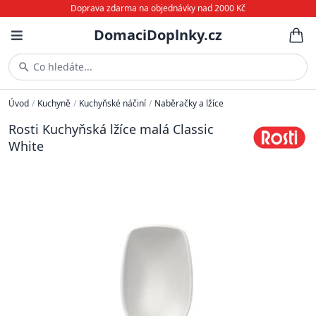
Doprava zdarma na objednávky nad 2000 Kč
DomaciDoplnky.cz
Co hledáte...
Úvod
/
Kuchyně
/
Kuchyňské náčiní
/
Naběračky a lžíce
Rosti Kuchyňská lžíce malá Classic
White