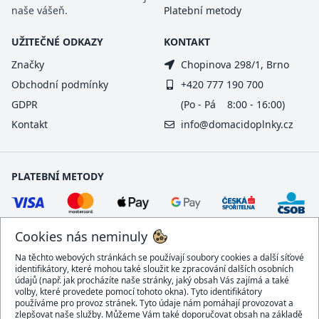
naše vášeň.
Platební metody
UŽITEČNÉ ODKAZY
KONTAKT
Značky
Chopinova 298/1, Brno
Obchodní podmínky
+420 777 190 700
GDPR
(Po - Pá 8:00 - 16:00)
Kontakt
info@domacidoplnky.cz
PLATEBNÍ METODY
Cookies nás neminuly
Na těchto webových stránkách se používají soubory cookies a další síťové
identifikátory, které mohou také sloužit ke zpracování dalších osobních
údajů (např. jak procházíte naše stránky, jaký obsah Vás zajímá a také
volby, které provedete pomocí tohoto okna). Tyto identifikátory
používáme pro provoz stránek. Tyto údaje nám pomáhají provozovat a
DOPRAVCI
zlepšovat naše služby. Můžeme Vám také doporučovat obsah na základě