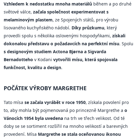
Vzhledem k nedostatku mnoha materiálů
během a po druhé
světové válce,
začala společnost experimentovat s
melaminovým plastem
, ze Spojených států, pro výrobu
lisovaného kuchyňského nádobí.
Díky průzkumu
, který
provedli spolu s několika oslovenými hospodyňkami,
získali
dokonalou představu o požadavcích na perfektní mísu
. Spolu
s designovým studiem Actona Bjørna a Sigvarda
Bernadotteho
v Kodani
vytvořili mísu, která spojovala
funkčnost, kvalitu a design
.
POČÁTEK VÝROBY MARGRETHE
Tato mísa
se začala vyrábět v roce 1950
, získala povolení pro
to, aby mohla být pojmenovaná po princezně Margrethe a
o
Vánocích 1954 byla uvedena
na trh ve třech velikost. Od té
doby se se sortiment rozšířil na mnoho velikostí a barevných
provedení. Mísa
Margrethe se stala oceňovanou ikonou