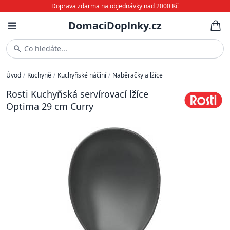
Doprava zdarma na objednávky nad 2000 Kč
DomaciDoplnky.cz
Co hledáte...
Úvod
/
Kuchyně
/
Kuchyňské náčiní
/
Naběračky a lžíce
Rosti Kuchyňská servírovací lžíce
Optima 29 cm Curry