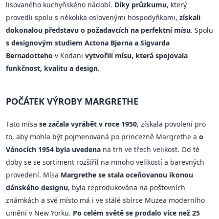
lisovaného kuchyňského nádobí.
Díky průzkumu
, který
provedli spolu s několika oslovenými hospodyňkami,
získali
dokonalou představu o požadavcích na perfektní mísu
. Spolu
s designovým studiem Actona Bjørna a Sigvarda
Bernadotteho
v Kodani
vytvořili mísu, která spojovala
funkčnost, kvalitu a design
.
POČÁTEK VÝROBY MARGRETHE
Tato mísa
se začala vyrábět v roce 1950
, získala povolení pro
to, aby mohla být pojmenovaná po princezně Margrethe a
o
Vánocích 1954 byla uvedena
na trh ve třech velikost. Od té
doby se se sortiment rozšířil na mnoho velikostí a barevných
provedení. Mísa
Margrethe se stala oceňovanou ikonou
dánského designu
, byla reprodukována na poštovních
známkách a své místo má i ve stálé sbírce Muzea moderního
umění v New Yorku.
Po celém světě se prodalo více než 25