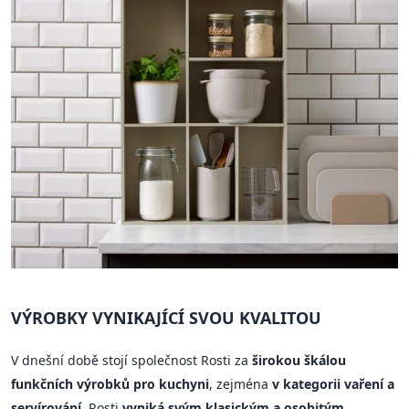
VÝROBKY VYNIKAJÍCÍ SVOU KVALITOU
V dnešní době stojí společnost Rosti za
širokou škálou
funkčních výrobků pro kuchyni
, zejména
v kategorii vaření a
servírování
. Rosti
vyniká svým klasickým a osobitým