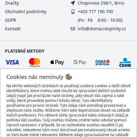
Značky
Chopinova 298/1, Brno
Obchodní podmínky
+420 777 190 700
GDPR
(Po - Pá 8:00 - 16:00)
Kontakt
info@domacidoplnky.cz
PLATEBNÍ METODY
Cookies nás neminuly
Na těchto webových stránkách se používají soubory cookies a další síťové
identifikátory, které mohou také sloužit ke zpracování dalších osobních
údajů (např. jak procházíte naše stránky, jaký obsah Vás zajímá a také
volby, které provedete pomocí tohoto okna). Tyto identifikátory
používáme pro provoz stránek. Tyto údaje nám pomáhají provozovat a
DOPRAVCI
zlepšovat naše služby. Můžeme Vám také doporučovat obsah na základě
Vašich preferencí. Pro některé účely zpracování takto získaných údajů je
potřeba Váš souhlas. Svůj souhlas můžete změnit nebo odvolat pomocí
Upravit nastavení. V případě, že se rozhodnete souhlas neudělit či jej
odvoláte, nebudeme Vám moci doručovat personalizovaný obsah a/nebo
se Vám bude méně relevantní. Některé údaje zpracováváme na základě
BEZPEČNÝ OBCHOD