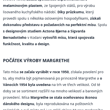
melaminovým plastem
, ze Spojených států, pro výrobu
lisovaného kuchyňského nádobí.
Díky průzkumu
, který
provedli spolu s několika oslovenými hospodyňkami,
získali
dokonalou představu o požadavcích na perfektní mísu
. Spolu
s designovým studiem Actona Bjørna a Sigvarda
Bernadotteho
v Kodani
vytvořili mísu, která spojovala
funkčnost, kvalitu a design
.
POČÁTEK VÝROBY MARGRETHE
Tato mísa
se začala vyrábět v roce 1950
, získala povolení pro
to, aby mohla být pojmenovaná po princezně Margrethe a
o
Vánocích 1954 byla uvedena
na trh ve třech velikost. Od té
doby se se sortiment rozšířil na mnoho velikostí a barevných
provedení. Mísa
Margrethe se stala oceňovanou ikonou
dánského designu
, byla reprodukována na poštovních