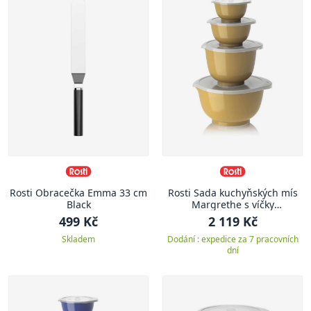
Rosti Obracečka Emma 33 cm
Rosti Sada kuchyňských mís
Black
Margrethe s víčky
0,25+0,5+1,5+3L Curry
499 Kč
2 119 Kč
Skladem
Dodání : expedice za 7 pracovních
dní