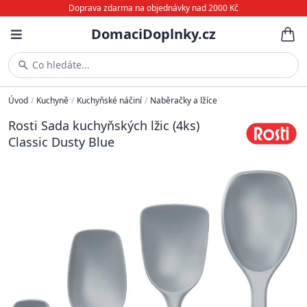
Doprava zdarma na objednávky nad 2000 Kč
DomaciDoplnky.cz
Co hledáte...
Úvod
/
Kuchyně
/
Kuchyňské náčiní
/
Naběračky a lžíce
Rosti Sada kuchyňských lžic (4ks)
Classic Dusty Blue