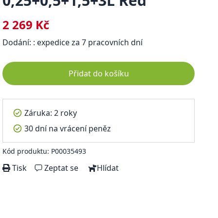
0,25+0,5+1,5+3L Red
2 269 Kč
Dodání: : expedice za 7 pracovních dní
Přidat do košíku
Záruka: 2 roky
30 dní na vrácení peněz
Kód produktu: P00035493
Tisk
Zeptat se
Hlídat