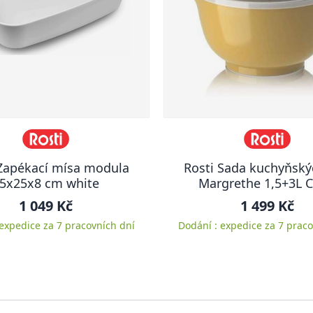
 Zapékací mísa modula
Rosti Sada kuchyňský
5x25x8 cm white
Margrethe 1,5+3L C
1 049 Kč
1 499 Kč
 expedice za 7 pracovních dní
Dodání : expedice za 7 praco