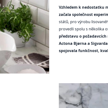
Vzhledem k nedostatku 
začala společnost exper
států, pro výrobu lisovan
provedli spolu s několika
představu o požadavcích 
Actona Bjørna a Sigvard
spojovala funkčnost, kval