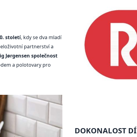
. století
, kdy se dva mladí
eloživotní partnerství a
Stig Jørgensen společnost
odem a polotovary pro
DOKONALOST D