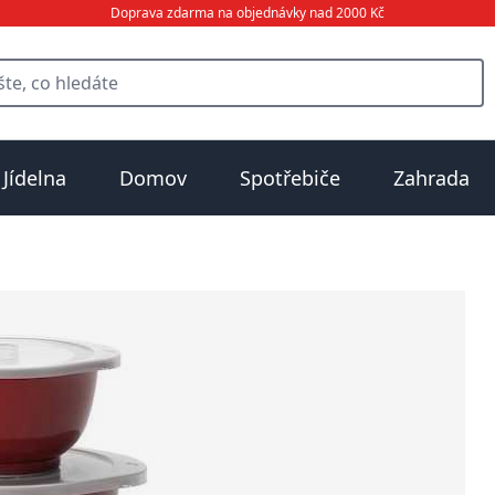
Doprava zdarma na objednávky nad 2000 Kč
Jídelna
Domov
Spotřebiče
Zahrada