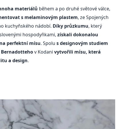
mnoha materiálů
během a po druhé světové válce,
imentovat s melaminovým plastem
, ze Spojených
ého kuchyňského nádobí.
Díky průzkumu
, který
 oslovenými hospodyňkami,
získali dokonalou
na perfektní mísu
. Spolu
s designovým studiem
a Bernadotteho
v Kodani
vytvořili mísu, která
itu a design
.