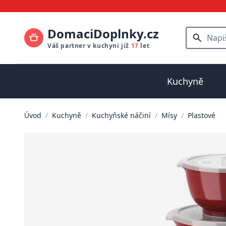
DomaciDoplnky.cz
Váš partner v kuchyni již
17
let
Kuchyně
Úvod
/
Kuchyně
/
Kuchyňské náčiní
/
Mísy
/
Plastové