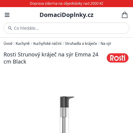
Doprava zdarma na objednávky nad 2000 Kč
DomaciDoplnky.cz
Co hledáte...
Úvod
/
Kuchyně
/
Kuchyňské náčiní
/
Struhadla a kráječe
/
Na sýr
Rosti Strunový kráječ na sýr Emma 24
cm Black