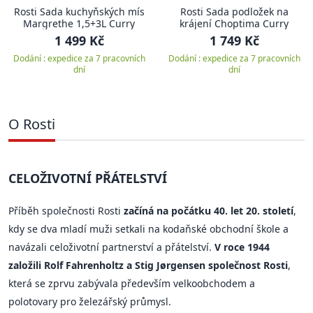
Rosti Sada kuchyňských mís
Rosti Sada podložek na
Margrethe 1,5+3L Curry
krájení Choptima Curry
1 499 Kč
1 749 Kč
Dodání : expedice za 7 pracovních
Dodání : expedice za 7 pracovních
dní
dní
O Rosti
CELOŽIVOTNÍ PŘÁTELSTVÍ
Příběh společnosti Rosti
začíná na počátku 40. let 20. století
,
kdy se dva mladí muži setkali na kodaňské obchodní škole a
navázali celoživotní partnerství a přátelství.
V roce 1944
založili Rolf Fahrenholtz a Stig Jørgensen společnost Rosti
,
která se zprvu zabývala především velkoobchodem a
polotovary pro železářský průmysl.