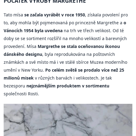
POČÁTEK VÝROBY MARGRETHE
Tato mísa
se začala vyrábět v roce 1950
, získala povolení pro
to, aby mohla být pojmenovaná po princezně Margrethe a
o
Vánocích 1954 byla uvedena
na trh ve třech velikost. Od té
doby se se sortiment rozšířil na mnoho velikostí a barevných
provedení. Mísa
Margrethe se stala oceňovanou ikonou
dánského designu
, byla reprodukována na poštovních
známkách a své místo má i ve stálé sbírce Muzea moderního
umění v New Yorku.
Po celém světě se prodalo více než 25
milionů misek
v různých barvách i velikostech. Je tak
bezesporu
nejznámějším produktem v sortimentu
společnosti Rosti.