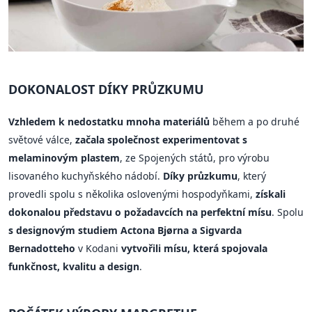
DOKONALOST DÍKY PRŮZKUMU
Vzhledem k nedostatku mnoha materiálů
během a po druhé
světové válce,
začala společnost experimentovat s
melaminovým plastem
, ze Spojených států, pro výrobu
lisovaného kuchyňského nádobí.
Díky průzkumu
, který
provedli spolu s několika oslovenými hospodyňkami,
získali
dokonalou představu o požadavcích na perfektní mísu
. Spolu
s designovým studiem Actona Bjørna a Sigvarda
Bernadotteho
v Kodani
vytvořili mísu, která spojovala
funkčnost, kvalitu a design
.