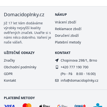
Domacidoplnky.cz
NÁKUP
Vrácení zboží
Již 17 let Vám dodáváme
výrobky nejvyšší kvality
Reklamace zboží
ověřených značek. Uvařte si s
Doručení zboží
námi něco dobrého. Vaření je
naše vášeň.
Platební metody
UŽITEČNÉ ODKAZY
KONTAKT
Značky
Chopinova 298/1, Brno
Obchodní podmínky
+420 777 190 700
GDPR
(Po - Pá 8:00 - 16:00)
Kontakt
info@domacidoplnky.cz
PLATEBNÍ METODY