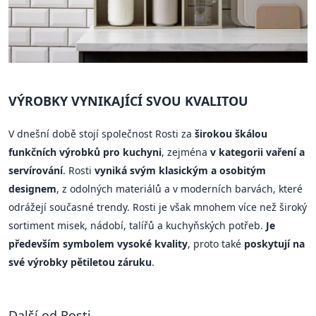
VÝROBKY VYNIKAJÍCÍ SVOU KVALITOU
V dnešní době stojí společnost Rosti za
širokou škálou
funkčních výrobků pro kuchyni
, zejména
v kategorii vaření a
servírování
. Rosti
vyniká svým klasickým a osobitým
designem
, z odolných materiálů a v moderních barvách, které
odrážejí současné trendy. Rosti je však mnohem více než široký
sortiment misek, nádobí, talířů a kuchyňských potřeb.
Je
především symbolem vysoké kvality
, proto také
poskytují na
své výrobky pětiletou záruku
.
Další od Rosti