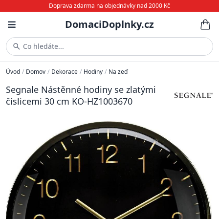
Doprava zdarma na objednávky nad 2000 Kč
DomaciDoplnky.cz
Co hledáte...
Úvod
/
Domov
/
Dekorace
/
Hodiny
/
Na zeď
Segnale Nástěnné hodiny se zlatými
číslicemi 30 cm KO-HZ1003670