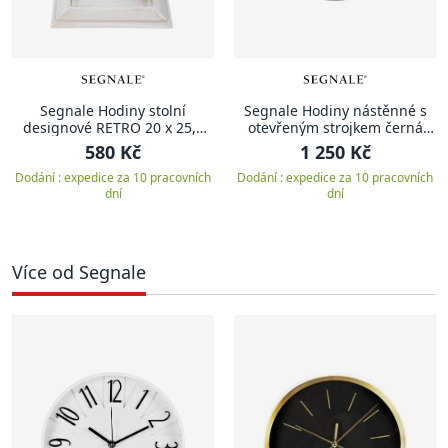
Segnale Hodiny stolní
Segnale Hodiny nástěnné s
designové RETRO 20 x 25,5
otevřeným strojkem černá
cm
KO-KL5000100cern
580 Kč
1 250 Kč
Dodání : expedice za 10 pracovních
Dodání : expedice za 10 pracovních
dní
dní
Více od Segnale