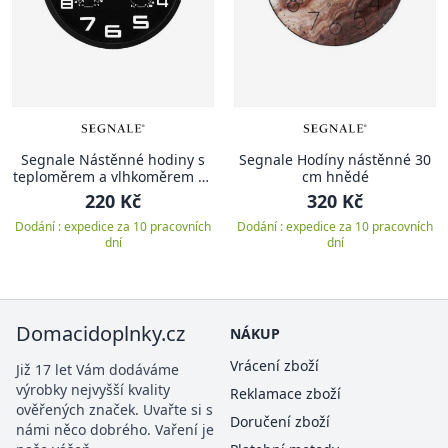
Segnale Nástěnné hodiny s
Segnale Hodíny nástěnné 30
teploměrem a vlhkoměrem 25
cm hnědé
cm černá KO-837362300cern
220 Kč
320 Kč
Dodání : expedice za 10 pracovních
Dodání : expedice za 10 pracovních
dní
dní
Domacidoplnky.cz
NÁKUP
Vrácení zboží
Již 17 let Vám dodáváme
výrobky nejvyšší kvality
Reklamace zboží
ověřených značek. Uvařte si s
Doručení zboží
námi něco dobrého. Vaření je