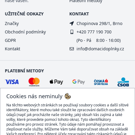
naše vášeň.
Platební metody
UŽITEČNÉ ODKAZY
KONTAKT
Značky
Chopinova 298/1, Brno
Obchodní podmínky
+420 777 190 700
GDPR
(Po - Pá 8:00 - 16:00)
Kontakt
info@domacidoplnky.cz
PLATEBNÍ METODY
Cookies nás neminuly
Na těchto webových stránkách se používají soubory cookies a další síťové
identifikátory, které mohou také sloužit ke zpracování dalších osobních
údajů (např. jak procházíte naše stránky, jaký obsah Vás zajímá a také
volby, které provedete pomocí tohoto okna). Tyto identifikátory
používáme pro provoz stránek. Tyto údaje nám pomáhají provozovat a
DOPRAVCI
zlepšovat naše služby. Můžeme Vám také doporučovat obsah na základě
Vašich preferencí. Pro některé účely zpracování takto získaných údajů je