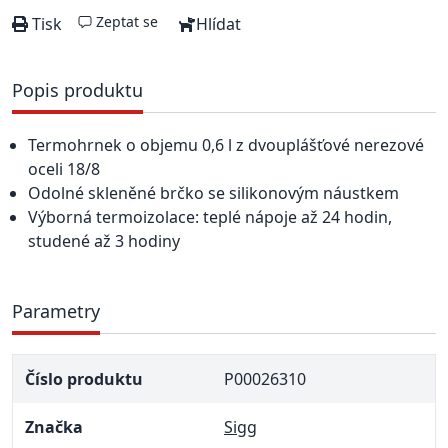
Zeptat se
Tisk
Hlídat
Popis produktu
Termohrnek o objemu 0,6 l z dvouplášťové nerezové
oceli 18/8
Odolné skleněné brčko se silikonovým náustkem
Výborná termoizolace: teplé nápoje až 24 hodin,
studené až 3 hodiny
Parametry
Číslo produktu
P00026310
Značka
Sigg