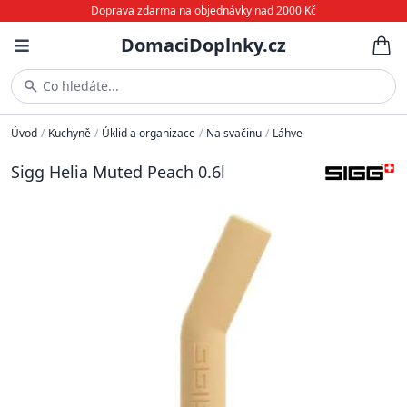
Doprava zdarma na objednávky nad 2000 Kč
DomaciDoplnky.cz
Co hledáte...
Úvod
/
Kuchyně
/
Úklid a organizace
/
Na svačinu
/
Láhve
Sigg Helia Muted Peach 0.6l