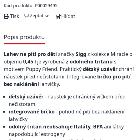
Kód produktu: P00029495
Zeptat se
Tisk
Hlídat
Popis produktu
Lahev na pití pro děti
značky
Sigg
z kolekce Miracle o
objemu
0,45 l
je vyrobená
z odolného tritanu
s
motivem Puppy Friend. Praktický
dětský uzávěr
chrání
náustek před nečistotami. Integrované
brčko pro pití
bez naklánění
lahvičky.
dětský uzávěr
- naustek je chráněný víčkem před
nečistotami
integrované brčko
- pohodlné pití bez naklánění
lahvičky
odolný tritan neobsahuje ftaláty, BPA
ani látky
napodobující estrogeny