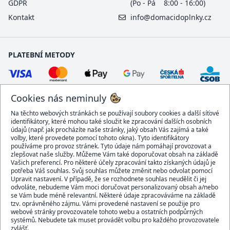
GDPR
(Po - Pá 8:00 - 16:00)
Kontakt
info@domacidoplnky.cz
PLATEBNÍ METODY
Cookies nás neminuly
Na těchto webových stránkách se používají soubory cookies a další síťové
identifikátory, které mohou také sloužit ke zpracování dalších osobních
údajů (např. jak procházíte naše stránky, jaký obsah Vás zajímá a také
volby, které provedete pomocí tohoto okna). Tyto identifikátory
používáme pro provoz stránek. Tyto údaje nám pomáhají provozovat a
DOPRAVCI
zlepšovat naše služby. Můžeme Vám také doporučovat obsah na základě
Vašich preferencí. Pro některé účely zpracování takto získaných údajů je
potřeba Váš souhlas. Svůj souhlas můžete změnit nebo odvolat pomocí
Upravit nastavení. V případě, že se rozhodnete souhlas neudělit či jej
odvoláte, nebudeme Vám moci doručovat personalizovaný obsah a/nebo
se Vám bude méně relevantní. Některé údaje zpracováváme na základě
BEZPEČNÝ OBCHOD
tzv. oprávněného zájmu. Vámi provedené nastavení se použije pro
webové stránky provozovatele tohoto webu a ostatních podpůrných
systémů. Nebudete tak muset provádět volbu pro každého provozovatele
zvlášť.