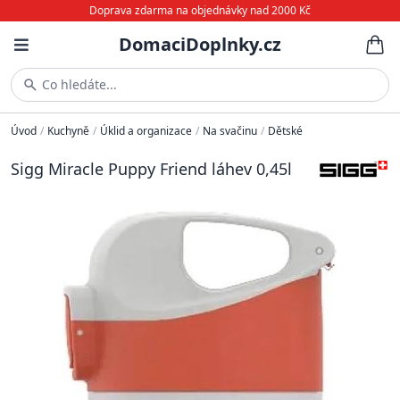
Doprava zdarma na objednávky nad 2000 Kč
DomaciDoplnky.cz
Co hledáte...
Úvod
/
Kuchyně
/
Úklid a organizace
/
Na svačinu
/
Dětské
Sigg Miracle Puppy Friend láhev 0,45l