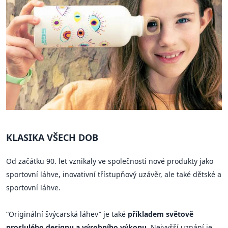
KLASIKA VŠECH DOB
Od začátku 90. let vznikaly ve společnosti nové produkty jako
sportovní láhve, inovativní třístupňový uzávěr, ale také dětské a
sportovní láhve.
“Originální švýcarská láhev” je také
příkladem světově
proslulého designu a výrobního výkonu
. Nejvyšší uznání je