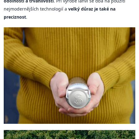
odolností a trvanlivostí
. Při výrobě lahví se dbá na použití
nejmodernějších technologií a
velký důraz je také na
preciznost
.