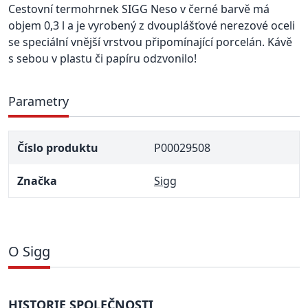
Cestovní termohrnek SIGG Neso v černé barvě má
objem 0,3 l a je vyrobený z dvouplášťové nerezové oceli
se speciální vnější vrstvou připomínající porcelán. Kávě
s sebou v plastu či papíru odzvonilo!
Parametry
Číslo produktu
P00029508
Značka
Sigg
O Sigg
HISTORIE SPOLEČNOSTI