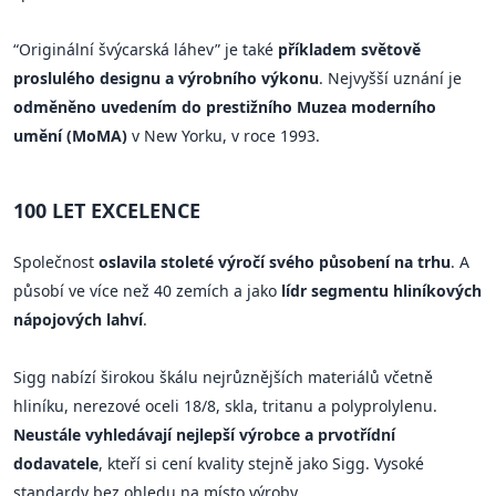
“Originální švýcarská láhev” je také
příkladem světově
proslulého designu a výrobního výkonu
. Nejvyšší uznání je
odměněno uvedením do prestižního Muzea moderního
umění (MoMA)
v New Yorku, v roce 1993.
100 LET EXCELENCE
Společnost
oslavila stoleté výročí svého působení na trhu
. A
působí ve více než 40 zemích a jako
lídr segmentu hliníkových
nápojových lahví
.
Sigg nabízí širokou škálu nejrůznějších materiálů včetně
hliníku, nerezové oceli 18/8, skla, tritanu a polyprolylenu.
Neustále vyhledávají nejlepší výrobce a prvotřídní
dodavatele
, kteří si cení kvality stejně jako Sigg. Vysoké
standardy bez ohledu na místo výroby.