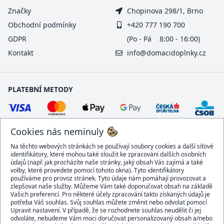
Značky
Chopinova 298/1, Brno
Obchodní podmínky
+420 777 190 700
GDPR
(Po - Pá 8:00 - 16:00)
Kontakt
info@domacidoplnky.cz
PLATEBNÍ METODY
Cookies nás neminuly
Na těchto webových stránkách se používají soubory cookies a další síťové
identifikátory, které mohou také sloužit ke zpracování dalších osobních
údajů (např. jak procházíte naše stránky, jaký obsah Vás zajímá a také
volby, které provedete pomocí tohoto okna). Tyto identifikátory
používáme pro provoz stránek. Tyto údaje nám pomáhají provozovat a
DOPRAVCI
zlepšovat naše služby. Můžeme Vám také doporučovat obsah na základě
Vašich preferencí. Pro některé účely zpracování takto získaných údajů je
potřeba Váš souhlas. Svůj souhlas můžete změnit nebo odvolat pomocí
Upravit nastavení. V případě, že se rozhodnete souhlas neudělit či jej
odvoláte, nebudeme Vám moci doručovat personalizovaný obsah a/nebo