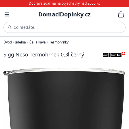
Doprava zdarma na objednávky nad 2000 Kč
DomaciDoplnky.cz
Co hledáte...
Úvod
/
Jídelna
/
Čaj a káva
/
Termohrnky
Sigg Neso Termohrnek 0,3l černý