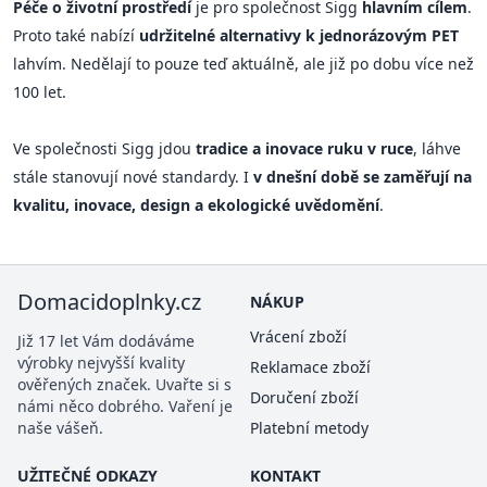
Péče o životní prostředí
je pro společnost Sigg
hlavním cílem
.
Proto také nabízí
udržitelné alternativy k jednorázovým PET
lahvím. Nedělají to pouze teď aktuálně, ale již po dobu více než
100 let.
Ve společnosti Sigg jdou
tradice a inovace ruku v ruce
, láhve
stále stanovují nové standardy. I
v dnešní době se zaměřují na
kvalitu, inovace, design a ekologické uvědomění
.
Domacidoplnky.cz
NÁKUP
Vrácení zboží
Již 17 let Vám dodáváme
výrobky nejvyšší kvality
Reklamace zboží
ověřených značek. Uvařte si s
Doručení zboží
námi něco dobrého. Vaření je
naše vášeň.
Platební metody
UŽITEČNÉ ODKAZY
KONTAKT