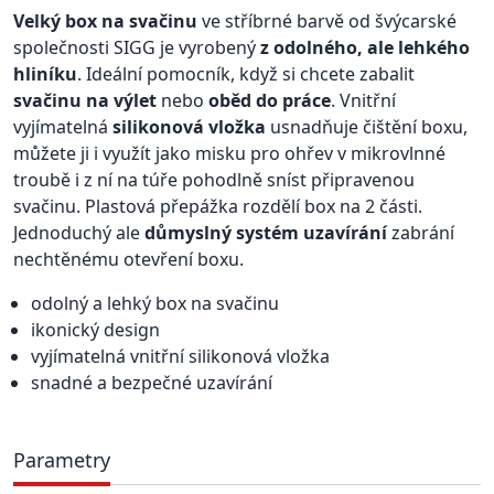
Velký box na svačinu
ve stříbrné barvě od švýcarské
společnosti SIGG je vyrobený
z odolného, ale lehkého
hliníku
. Ideální pomocník, když si chcete zabalit
svačinu na výlet
nebo
oběd do práce
. Vnitřní
vyjímatelná
silikonová vložka
usnadňuje čištění boxu,
můžete ji i využít jako misku pro ohřev v mikrovlnné
troubě i z ní na túře pohodlně sníst připravenou
svačinu. Plastová přepážka rozdělí box na 2 části.
Jednoduchý ale
důmyslný systém uzavírání
zabrání
nechtěnému otevření boxu.
odolný a lehký box na svačinu
ikonický design
vyjímatelná vnitřní silikonová vložka
snadné a bezpečné uzavírání
Parametry