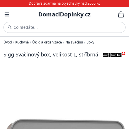
Doprava zdarma na objednávky nad 2000 Kč
DomaciDoplnky.cz
Co hledáte...
Úvod
/
Kuchyně
/
Úklid a organizace
/
Na svačinu
/
Boxy
Sigg Svačinový box, velikost L, stříbrná