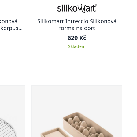
ikonová
Silikomart Intreccio Silikonová
í korpusů
forma na dort
629 Kč
Skladem