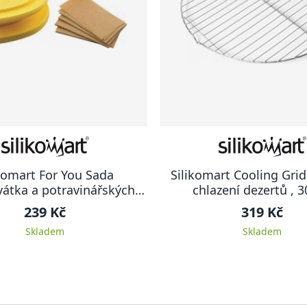
komart For You Sada
Silikomart Cooling Grid
vátka a potravinářských
chlazení dezertů , 
papírků , srdce
239 Kč
319 Kč
Skladem
Skladem