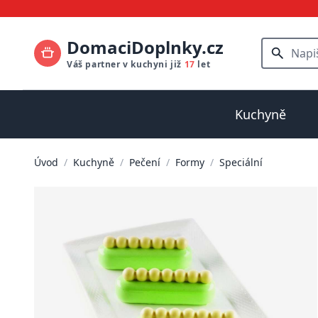
DomaciDoplnky.cz
Váš partner v kuchyni již
17
let
Kuchyně
Úvod
/
Kuchyně
/
Pečení
/
Formy
/
Speciální