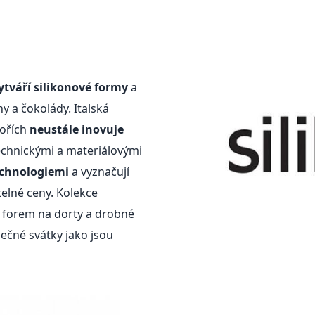
 vytváří silikonové formy
a
y a čokolády. Italská
tořích
neustále inovuje
technickými a materiálovými
echnologiemi
a vyznačují
telné ceny. Kolekce
 forem na dorty a drobné
nečné svátky jako jsou