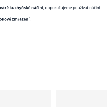
 ostré kuchyňské náčiní
, doporučujeme používat náčiní
 šokové zmrazení
.