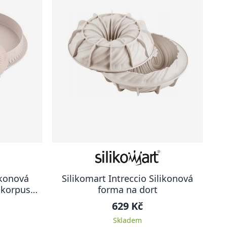
ikonová
Silikomart Intreccio Silikonová
í korpusů
forma na dort
629 Kč
Skladem