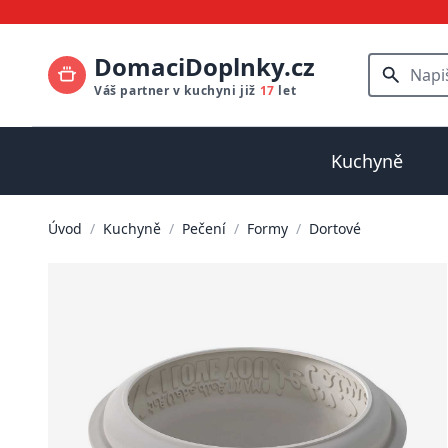
DomaciDoplnky.cz
Váš partner v kuchyni již
17
let
Kuchyně
Úvod
/
Kuchyně
/
Pečení
/
Formy
/
Dortové