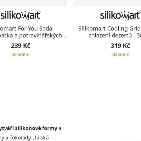
komart For You Sada
Silikomart Cooling Grid
vátka a potravinářských
chlazení dezertů , 
papírků , srdce
239 Kč
319 Kč
Skladem
Skladem
 vytváří silikonové formy
a
y a čokolády. Italská