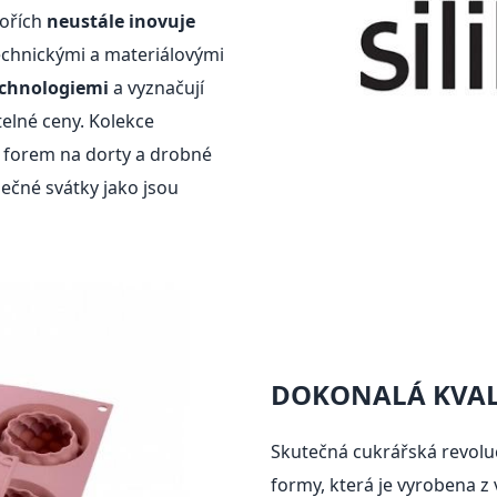
tořích
neustále inovuje
technickými a materiálovými
echnologiemi
a vyznačují
telné ceny. Kolekce
 forem na dorty a drobné
nečné svátky jako jsou
DOKONALÁ KVAL
Skutečná cukrářská revoluc
formy, která je vyrobena z 