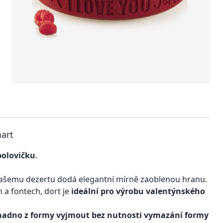
mart
polovičku
.
Vašemu dezertu dodá elegantní mírně zaoblenou hranu.
h a fontech, dort je
ideální pro výrobu valentýnského
nadno z formy vyjmout bez nutnosti vymazání formy