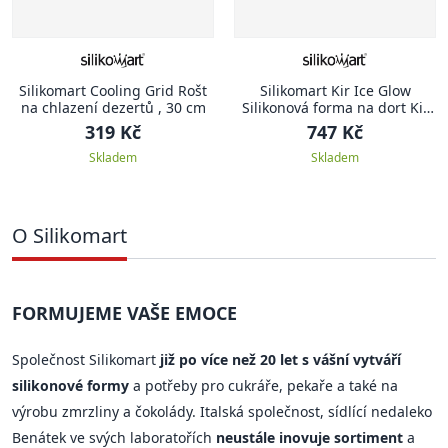
Silikomart Cooling Grid Rošt
Silikomart Kir Ice Glow
na chlazení dezertů , 30 cm
Silikonová forma na dort Kit
Ice Glow
319 Kč
747 Kč
Skladem
Skladem
O Silikomart
FORMUJEME VAŠE EMOCE
Společnost Silikomart
již po více než 20 let s vášní vytváří
silikonové formy
a potřeby pro cukráře, pekaře a také na
výrobu zmrzliny a čokolády. Italská společnost, sídlící nedaleko
Benátek ve svých laboratořích
neustále inovuje sortiment
a