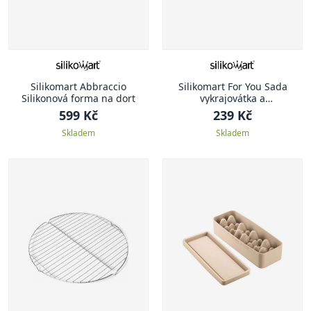
Silikomart Abbraccio
Silikomart For You Sada
Silikonová forma na dort
vykrajovátka a
potravinářských papírků ,
599 Kč
239 Kč
srdce
Skladem
Skladem