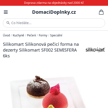
Doprava zdarma na objednávky nad 2000 Kč
DomaciDoplnky.cz
Co hledáte...
Úvod
/
Kuchyně
/
Pečení
/
Formy
/
Speciální
Silikomart Silikonová pečicí forma na
dezerty Silikomart SF002 SEMISFERA
6ks