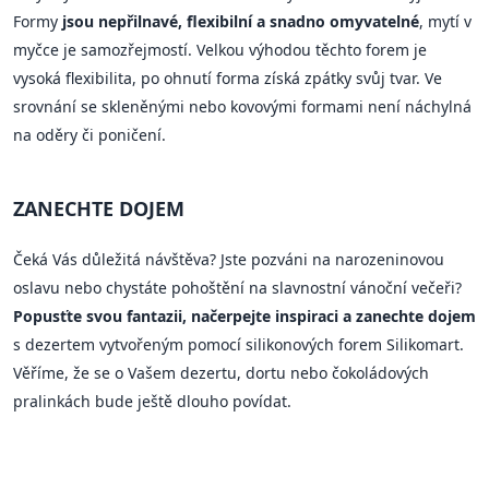
Formy
jsou nepřilnavé, flexibilní a snadno omyvatelné
, mytí v
myčce je samozřejmostí. Velkou výhodou těchto forem je
vysoká flexibilita, po ohnutí forma získá zpátky svůj tvar. Ve
srovnání se skleněnými nebo kovovými formami není náchylná
na oděry či poničení.
ZANECHTE DOJEM
Čeká Vás důležitá návštěva? Jste pozváni na narozeninovou
oslavu nebo chystáte pohoštění na slavnostní vánoční večeři?
Popusťte svou fantazii, načerpejte inspiraci a zanechte dojem
s dezertem vytvořeným pomocí silikonových forem Silikomart.
Věříme, že se o Vašem dezertu, dortu nebo čokoládových
pralinkách bude ještě dlouho povídat.