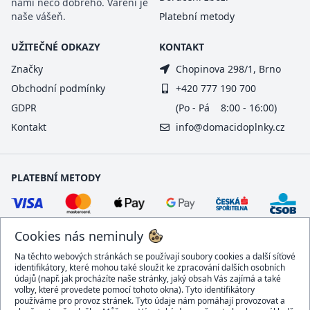
námi něco dobrého. Vaření je
naše vášeň.
Platební metody
UŽITEČNÉ ODKAZY
KONTAKT
Značky
Chopinova 298/1, Brno
Obchodní podmínky
+420 777 190 700
GDPR
(Po - Pá 8:00 - 16:00)
Kontakt
info@domacidoplnky.cz
PLATEBNÍ METODY
Cookies nás neminuly
Na těchto webových stránkách se používají soubory cookies a další síťové
identifikátory, které mohou také sloužit ke zpracování dalších osobních
údajů (např. jak procházíte naše stránky, jaký obsah Vás zajímá a také
volby, které provedete pomocí tohoto okna). Tyto identifikátory
používáme pro provoz stránek. Tyto údaje nám pomáhají provozovat a
DOPRAVCI