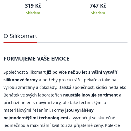
Ice Glow
319 Kč
747 Kč
Skladem
Skladem
O Silikomart
FORMUJEME VAŠE EMOCE
Společnost Silikomart
již po více než 20 let s vášní vytváří
silikonové formy
a potřeby pro cukráře, pekaře a také na
výrobu zmrzliny a čokolády. Italská společnost, sídlící nedaleko
Benátek ve svých laboratořích
neustále inovuje sortiment
a
přichází nejen s novými tvary, ale také technickými a
materiálovými řešeními. Formy
jsou vyráběny
nejmodernějšími technologiemi
a vyznačují se skutečně
jedinečnou a maximální kvalitou za přijatelné ceny. Kolekce