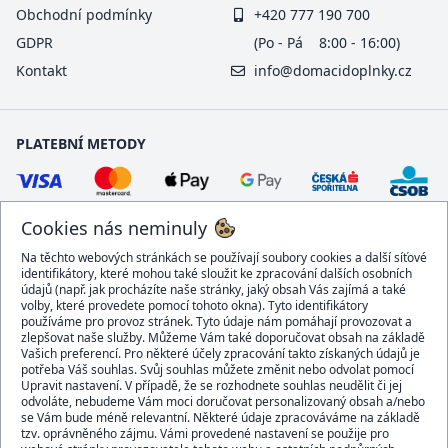
Obchodní podmínky
+420 777 190 700
GDPR
(Po - Pá 8:00 - 16:00)
Kontakt
info@domacidoplnky.cz
PLATEBNÍ METODY
Cookies nás neminuly
Na těchto webových stránkách se používají soubory cookies a další síťové
identifikátory, které mohou také sloužit ke zpracování dalších osobních
údajů (např. jak procházíte naše stránky, jaký obsah Vás zajímá a také
volby, které provedete pomocí tohoto okna). Tyto identifikátory
používáme pro provoz stránek. Tyto údaje nám pomáhají provozovat a
DOPRAVCI
zlepšovat naše služby. Můžeme Vám také doporučovat obsah na základě
Vašich preferencí. Pro některé účely zpracování takto získaných údajů je
potřeba Váš souhlas. Svůj souhlas můžete změnit nebo odvolat pomocí
Upravit nastavení. V případě, že se rozhodnete souhlas neudělit či jej
odvoláte, nebudeme Vám moci doručovat personalizovaný obsah a/nebo
se Vám bude méně relevantní. Některé údaje zpracováváme na základě
BEZPEČNÝ OBCHOD
tzv. oprávněného zájmu. Vámi provedené nastavení se použije pro