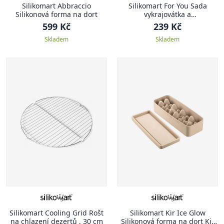
Silikomart Abbraccio
Silikomart For You Sada
Silikonová forma na dort
vykrajovátka a
potravinářských papírků ,
599 Kč
239 Kč
srdce
Skladem
Skladem
Silikomart Cooling Grid Rošt
Silikomart Kir Ice Glow
na chlazení dezertů , 30 cm
Silikonová forma na dort Kit