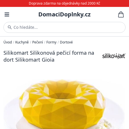
Doprava zdarma na objednávky nad 2000 Kč
DomaciDoplnky.cz
Co hledáte...
Úvod
/
Kuchyně
/
Pečení
/
Formy
/
Dortové
Silikomart Silikonová pečicí forma na
dort Silikomart Gioia