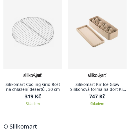
Silikomart Cooling Grid Rošt
Silikomart Kir Ice Glow
na chlazení dezertů , 30 cm
Silikonová forma na dort Kit
Ice Glow
319 Kč
747 Kč
Skladem
Skladem
O Silikomart