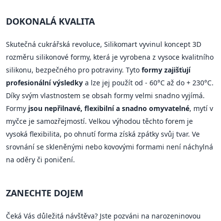
DOKONALÁ KVALITA
Skutečná cukrářská revoluce, Silikomart vyvinul koncept 3D
rozměru silikonové formy, která je vyrobena z vysoce kvalitního
silikonu, bezpečného pro potraviny. Tyto
formy zajišťují
profesionální výsledky
a lze jej použít od - 60°C až do + 230°C.
Díky svým vlastnostem se obsah formy velmi snadno vyjímá.
Formy
jsou nepřilnavé, flexibilní a snadno omyvatelné
, mytí v
myčce je samozřejmostí. Velkou výhodou těchto forem je
vysoká flexibilita, po ohnutí forma získá zpátky svůj tvar. Ve
srovnání se skleněnými nebo kovovými formami není náchylná
na oděry či poničení.
ZANECHTE DOJEM
Čeká Vás důležitá návštěva? Jste pozváni na narozeninovou