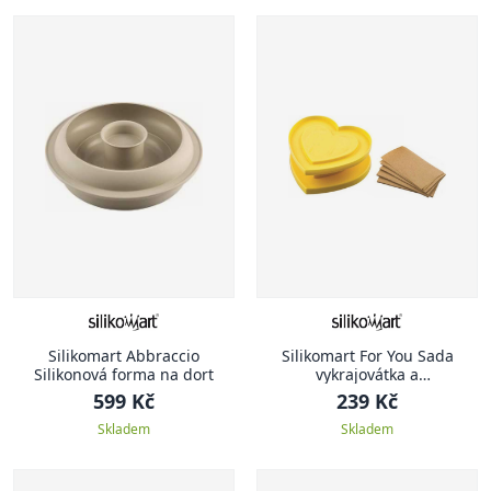
Silikomart Abbraccio
Silikomart For You Sada
Silikonová forma na dort
vykrajovátka a
potravinářských papírků ,
599 Kč
239 Kč
srdce
Skladem
Skladem