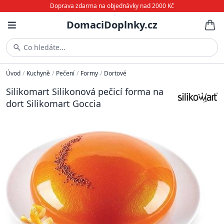
Doprava zdarma na objednávky nad 2000 Kč
DomaciDoplnky.cz
Co hledáte...
Úvod
/
Kuchyně
/
Pečení
/
Formy
/
Dortové
Silikomart Silikonová pečicí forma na
dort Silikomart Goccia