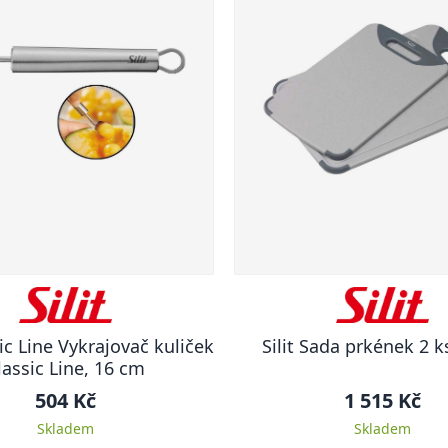
sic Line Vykrajovač kuliček
Silit Sada prkének 2 k
lassic Line, 16 cm
504 Kč
1 515 Kč
Skladem
Skladem