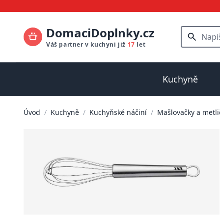
DomaciDoplnky.cz
Váš partner v kuchyni již
17
let
Kuchyně
Úvod
/
Kuchyně
/
Kuchyňské náčiní
/
Mašlovačky a metli