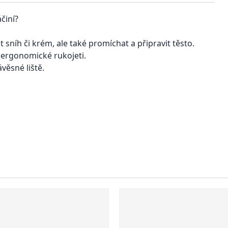
činí?
sníh či krém, ale také promíchat a připravit těsto.
 ergonomické rukojeti.
věsné liště.