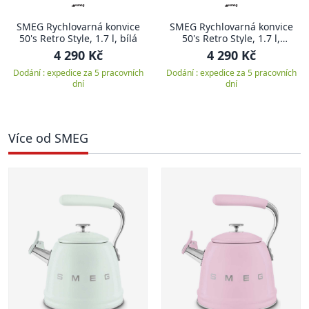
SMEG Rychlovarná konvice
SMEG Rychlovarná konvice
50's Retro Style, 1.7 l, bílá
50's Retro Style, 1.7 l,
krémová
4 290 Kč
4 290 Kč
Dodání : expedice za 5 pracovních
Dodání : expedice za 5 pracovních
dní
dní
Více od SMEG