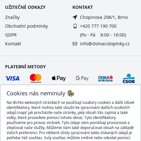
UŽITEČNÉ ODKAZY
KONTAKT
Značky
Chopinova 298/1, Brno
Obchodní podmínky
+420 777 190 700
GDPR
(Po - Pá 8:00 - 16:00)
Kontakt
info@domacidoplnky.cz
PLATEBNÍ METODY
Cookies nás neminuly
Na těchto webových stránkách se používají soubory cookies a další síťové
identifikátory, které mohou také sloužit ke zpracování dalších osobních
údajů (např. jak procházíte naše stránky, jaký obsah Vás zajímá a také
volby, které provedete pomocí tohoto okna). Tyto identifikátory
používáme pro provoz stránek. Tyto údaje nám pomáhají provozovat a
DOPRAVCI
zlepšovat naše služby. Můžeme Vám také doporučovat obsah na základě
Vašich preferencí. Pro některé účely zpracování takto získaných údajů je
potřeba Váš souhlas. Svůj souhlas můžete změnit nebo odvolat pomocí