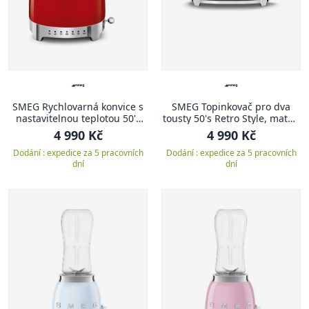
SMEG Rychlovarná konvice s
SMEG Topinkovač pro dva
nastavitelnou teplotou 50's
tousty 50's Retro Style, matně
Retro Style, 1.7 l, červená
černá
4 990 Kč
4 990 Kč
Dodání : expedice za 5 pracovních
Dodání : expedice za 5 pracovních
dní
dní