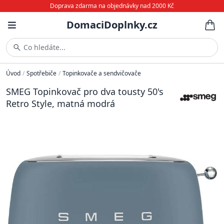
Doprava zdarma na objednávky nad 2000 Kč
DomaciDoplnky.cz
Co hledáte...
Úvod
/
Spotřebiče
/
Topinkovače a sendvičovače
SMEG Topinkovač pro dva tousty 50's
Retro Style, matná modrá