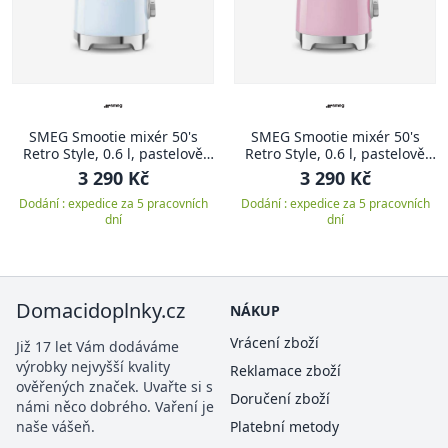
SMEG Smootie mixér 50's
SMEG Smootie mixér 50's
Retro Style, 0.6 l, pastelově
Retro Style, 0.6 l, pastelově
modrá
růžová
3 290 Kč
3 290 Kč
Dodání : expedice za 5 pracovních
Dodání : expedice za 5 pracovních
dní
dní
Domacidoplnky.cz
NÁKUP
Vrácení zboží
Již 17 let Vám dodáváme
výrobky nejvyšší kvality
Reklamace zboží
ověřených značek. Uvařte si s
Doručení zboží
námi něco dobrého. Vaření je
naše vášeň.
Platební metody