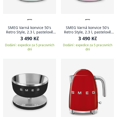
SMEG Varná konvice 50's
SMEG Varná konvice 50's
Retro Style, 2.3 l, pastelově
Retro Style, 2.3 l, pastelově
zelená
růžová
3 490 Kč
3 490 Kč
Dodání : expedice za 5 pracovních
Dodání : expedice za 5 pracovních
dní
dní