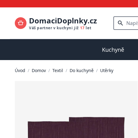
DomaciDoplnky.cz
Váš partner v kuchyni již
17
let
Kuchyně
Úvod
/
Domov
/
Textil
/
Do kuchyně
/
Utěrky