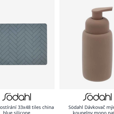
ostírání 33x48 tiles china
Södahl Dávkovač mý
blue silicone
koupelny mono na