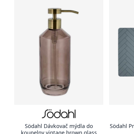
Södahl Dávkovač mýdla do
Södahl Pr
koupelny vintage brown glass