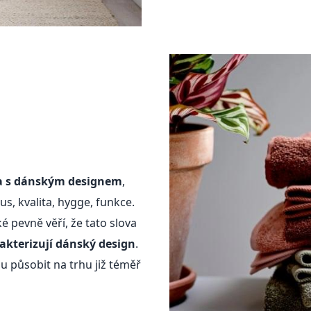
a s dánským designem
,
us, kvalita, hygge, funkce.
 pevně věří, že tato slova
akterizují dánský design
.
ou působit na trhu již téměř