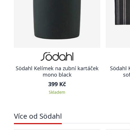
Södahl Kelímek na zubní kartáček
Södahl 
mono black
sof
399 Kč
Skladem
Více od Södahl