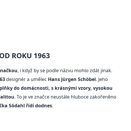
OD ROKU 1963
značkou
, i když by se podle názvu mohlo zdát jinak.
963
designér a umělec
Hans Jürgen Schöbel
. Jeho
plňky do domácnosti, s krásnými vzory, vysokou
alitou
. To je ve značce neustále hluboce zakořeněno
čka Södahl řídí dodnes
.