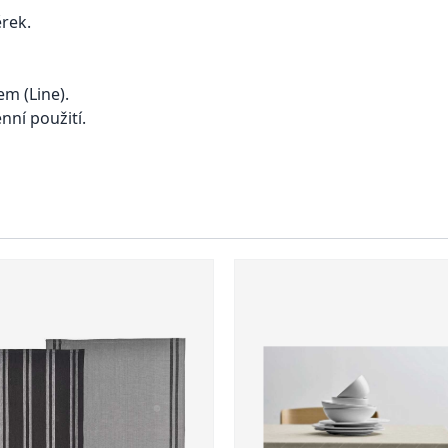
rek.
m (Line).
nní použití.