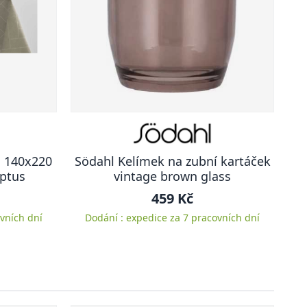
s 140x220
Södahl Kelímek na zubní kartáček
yptus
vintage brown glass
459 Kč
vních dní
Dodání : expedice za 7 pracovních dní