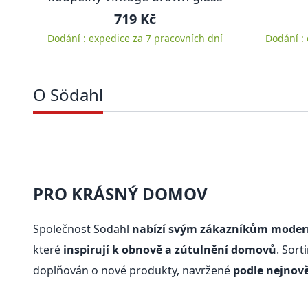
719 Kč
Dodání : expedice za 7 pracovních dní
Dodání :
O Södahl
PRO KRÁSNÝ DOMOV
Společnost Södahl
nabízí svým zákazníkům moderní
které
inspirují k obnově a zútulnění domovů
. Sort
doplňován o nové produkty, navržené
podle nejnově