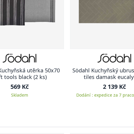
Kuchyňská utěrka 50x70
Södahl Kuchyňský ubru
t tools black (2 ks)
tiles damask eucal
569 Kč
2 139 Kč
Skladem
Dodání : expedice za 7 praco