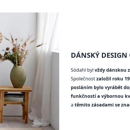
DÁNSKÝ DESIGN 
Södahl byl
vždy dánskou 
Společnost
založil roku 1
posláním bylo vyrábět do
funkčností a výbornou kv
a
těmito zásadami se zna