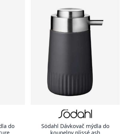
dla do
Södahl Dávkovač mýdla do
ture
koupelny plissé ash