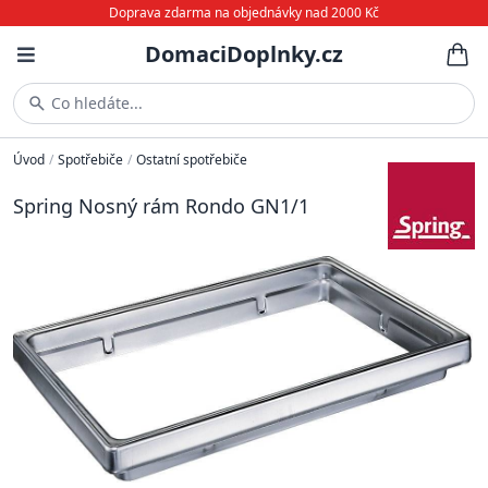
Doprava zdarma na objednávky nad 2000 Kč
DomaciDoplnky.cz
Co hledáte...
Úvod
/
Spotřebiče
/
Ostatní spotřebiče
Spring Nosný rám Rondo GN1/1