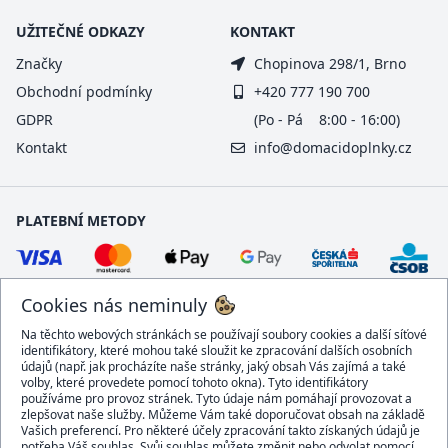
UŽITEČNÉ ODKAZY
KONTAKT
Značky
Chopinova 298/1, Brno
Obchodní podmínky
+420 777 190 700
GDPR
(Po - Pá 8:00 - 16:00)
Kontakt
info@domacidoplnky.cz
PLATEBNÍ METODY
Cookies nás neminuly
Na těchto webových stránkách se používají soubory cookies a další síťové
identifikátory, které mohou také sloužit ke zpracování dalších osobních
údajů (např. jak procházíte naše stránky, jaký obsah Vás zajímá a také
volby, které provedete pomocí tohoto okna). Tyto identifikátory
používáme pro provoz stránek. Tyto údaje nám pomáhají provozovat a
DOPRAVCI
zlepšovat naše služby. Můžeme Vám také doporučovat obsah na základě
Vašich preferencí. Pro některé účely zpracování takto získaných údajů je
potřeba Váš souhlas. Svůj souhlas můžete změnit nebo odvolat pomocí