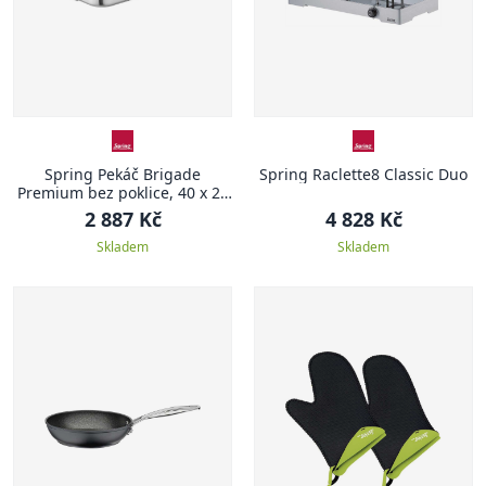
Spring Pekáč Brigade
Spring Raclette8 Classic Duo
Premium bez poklice, 40 x 26
cm
2 887 Kč
4 828 Kč
Skladem
Skladem