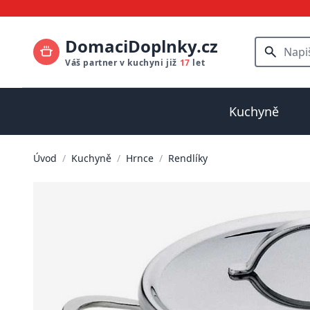
DomaciDoplnky.cz
Váš partner v kuchyni již
17
let
Kuchyně
Úvod
/
Kuchyně
/
Hrnce
/
Rendlíky