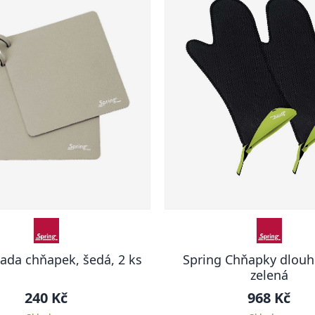
ada chňapek, šedá, 2 ks
Spring Chňapky dlouhé
zelená
240 Kč
968 Kč