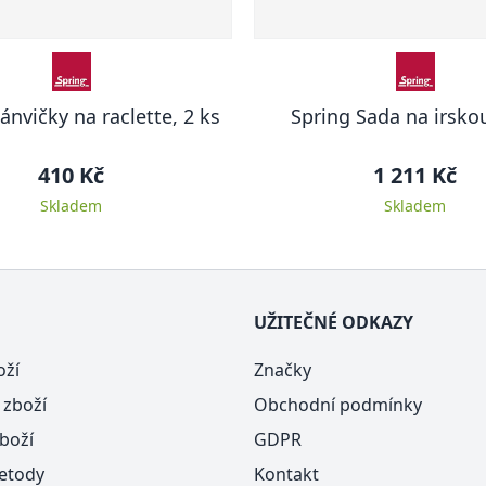
ánvičky na raclette, 2 ks
Spring Sada na irsko
410 Kč
1 211 Kč
Skladem
Skladem
UŽITEČNÉ ODKAZY
oží
Značky
 zboží
Obchodní podmínky
boží
GDPR
etody
Kontakt