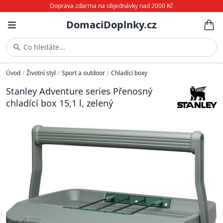
Doprava zdarma na objednávky nad 2000 Kč
DomaciDoplnky.cz
Co hledáte...
Úvod
/
Životní styl
/
Sport a outdoor
/
Chladící boxy
Stanley Adventure series Přenosný
chladící box 15,1 l, zelený