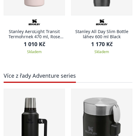
Stanley AeroLight Transit
Stanley All Day Slim Bottle
Termohrnek 470 ml, Rose
láhev 600 ml Black
Quartz
1 010 Kč
1 170 Kč
Skladem
Skladem
Více z řady Adventure series