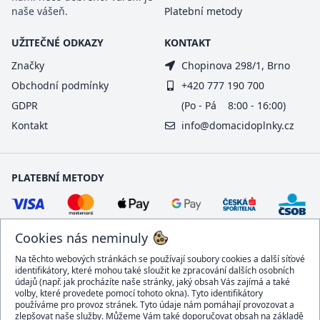
naše vášeň.
Platební metody
UŽITEČNÉ ODKAZY
KONTAKT
Značky
Chopinova 298/1, Brno
Obchodní podmínky
+420 777 190 700
GDPR
(Po - Pá 8:00 - 16:00)
Kontakt
info@domacidoplnky.cz
PLATEBNÍ METODY
Cookies nás neminuly
Na těchto webových stránkách se používají soubory cookies a další síťové
identifikátory, které mohou také sloužit ke zpracování dalších osobních
údajů (např. jak procházíte naše stránky, jaký obsah Vás zajímá a také
volby, které provedete pomocí tohoto okna). Tyto identifikátory
používáme pro provoz stránek. Tyto údaje nám pomáhají provozovat a
DOPRAVCI
zlepšovat naše služby. Můžeme Vám také doporučovat obsah na základě