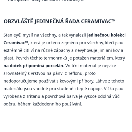
OBZVLÁŠTĚ JEDINEČNÁ ŘADA CERAMIVAC™
Stanley® myslí na všechny, a tak vynalezli
jedinečnou kolekci
Ceramivac™
, která je určena zejména pro všechny, kteří jsou
extrémně citliví na různé zápachy a nevyhovuje jim ani kov a
plast. Povrch těchto termohrnků je potažen materiálem, který
na dotek připomíná porcelán
. Vnitřní materiál je nejvíce
srovnatelný s vrstvou na pánvi z Teflonu, proto
nedoporučujeme používat s kovovými příbory. Láhve z tohoto
materiálu jsou vhodné pro studené i teplé nápoje. Víčka jsou
vyrobena z Tritanu a povrchová barva je vysoce odolná vůči
oděru, během každodenního používání.