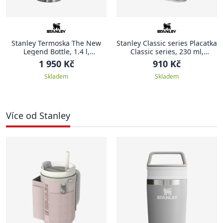
Stanley Termoska The New
Stanley Classic series Placatka
Legend Bottle, 1.4 l,
Classic series, 230 ml,
Hammertone Black
Country DNA Mossy Oak
1 950 Kč
910 Kč
Kamuflage
Skladem
Skladem
Více od Stanley