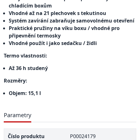
chladícím boxům
Vhodné až na 21 plechovek s tekutinou
Systém zavírání zabraňuje samovolnému otevření
Praktické pružiny na víku boxu / vhodné pro
připevnění termosky
Vhodné použít i jako sedačku / židli
Termo vlastnosti:
Až 36 h studený
Rozměry:
Objem: 15,1 l
Parametry
Číslo produktu
P00024179