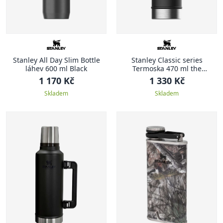
Stanley All Day Slim Bottle
Stanley Classic series
láhev 600 ml Black
Termoska 470 ml the
legendary matná černá
1 170 Kč
1 330 Kč
CLASSIC
Skladem
Skladem