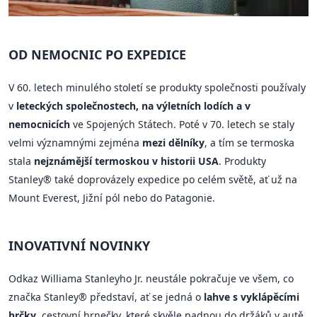
OD NEMOCNIC PO EXPEDICE
V 60. letech minulého století se produkty společnosti používaly
v
leteckých společnostech, na výletních lodích a v
nemocnicích
ve Spojených Státech. Poté v 70. letech se staly
velmi významnými zejména
mezi dělníky
, a tím se termoska
stala
nejznámější termoskou v historii USA
. Produkty
Stanley® také doprovázely expedice po celém světě, ať už na
Mount Everest, Jižní pól nebo do Patagonie.
INOVATIVNÍ NOVINKY
Odkaz Williama Stanleyho Jr. neustále pokračuje ve všem, co
značka Stanley® představí, ať se jedná o
lahve s vyklápěcími
brčky
, cestovní hrnečky, které skvěle padnou do držáků v autě