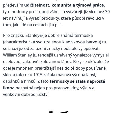
především
udržitelnost, komunita a týmová práce
,
tyto hodnoty prostupují vším, co vytvářejí. Již více než 30
let navrhují a vyrábí produkty, které působí revoluci v
tom, jak lidé na cestách jí a pijí.
Pro značku Stanley® je dobře známá termoska
(charakteristická svou zelenou kladívkovou barvou) tu
se snaží již od založení značky neustále vylepšovat.
William Stanley Jr., tehdejší uznávaný vynálezce vymyslel
ocelovou, vakuově izolovanou láhev. Brzy se ukázalo, že
ocel je mnohem praktičtější než do té doby používané
sklo, a tak roku 1915 začala masová výroba lahví,
džbánků a hrnků. Z této
termosky se stala naprostá
ikona
nezbytná nejen pro pracovní dny, výlety a
venkovní dobrodružství.