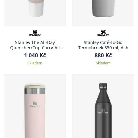
Stanley The All-Day
Stanley Café-To-Go
Quencher/Cup Carry-All
Termohrnek 350 ml, Ash
nosička na 1180 ml Rose
1 040 Kč
880 Kč
Quartz
Skladem
Skladem