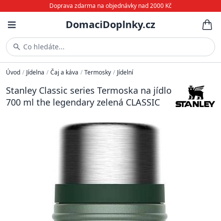
Doprava zdarma na objednávky nad 2000 Kč
DomaciDoplnky.cz
Co hledáte...
Úvod
/
Jídelna
/
Čaj a káva
/
Termosky
/
Jídelní
Stanley Classic series Termoska na jídlo
700 ml the legendary zelená CLASSIC