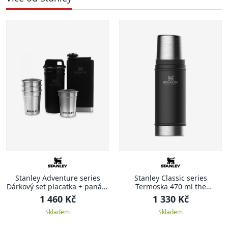
Stanley Adventure series
Stanley Classic series
Dárkový set placatka + panáky
Termoska 470 ml the
matná černá ADVENTURE
legendary matná černá
1 460 Kč
1 330 Kč
CLASSIC
Skladem
Skladem