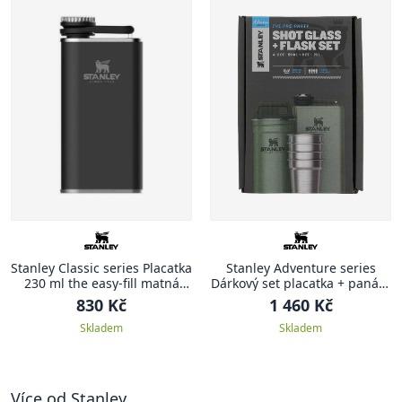
Stanley Classic series Placatka
Stanley Adventure series
230 ml the easy-fill matná
Dárkový set placatka + panáky
černá CLASSIC
zelená ADVENTURE
830 Kč
1 460 Kč
Skladem
Skladem
Více od Stanley