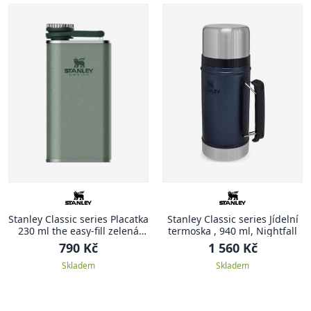
Stanley Classic series Placatka
Stanley Classic series Jídelní
230 ml the easy-fill zelená
termoska , 940 ml, Nightfall
CLASSIC
790 Kč
1 560 Kč
Skladem
Skladem