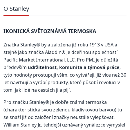
O Stanley
IKONICKÁ SVĚTOZNÁMÁ TERMOSKA
Značka Stanley® byla založena již roku 1913 v USA a
stejně jako značka Aladdin® je dceřinou společností
Pacific Market International, LLC. Pro PMI je důležitá
především
udržitelnost, komunita a týmová práce
,
tyto hodnoty prostupují vším, co vytvářejí. Již více než 30
let navrhují a vyrábí produkty, které působí revoluci v
tom, jak lidé na cestách jí a pijí.
Pro značku Stanley® je dobře známá termoska
(charakteristická svou zelenou kladívkovou barvou) tu
se snaží již od založení značky neustále vylepšovat.
William Stanley Jr., tehdejší uznávaný vynálezce vymyslel