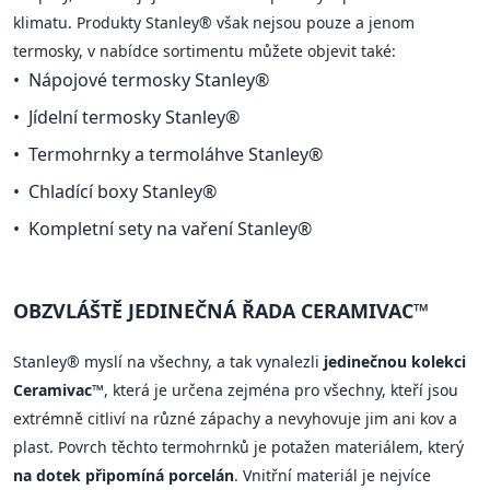
klimatu. Produkty Stanley® však nejsou pouze a jenom
termosky, v nabídce sortimentu můžete objevit také:
Nápojové termosky Stanley®
Jídelní termosky Stanley®
Termohrnky a termoláhve Stanley®
Chladící boxy Stanley®
Kompletní sety na vaření Stanley®
OBZVLÁŠTĚ JEDINEČNÁ ŘADA CERAMIVAC™
Stanley® myslí na všechny, a tak vynalezli
jedinečnou kolekci
Ceramivac™
, která je určena zejména pro všechny, kteří jsou
extrémně citliví na různé zápachy a nevyhovuje jim ani kov a
plast. Povrch těchto termohrnků je potažen materiálem, který
na dotek připomíná porcelán
. Vnitřní materiál je nejvíce