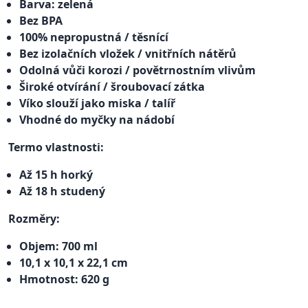
Barva: zelená
Bez BPA
100% nepropustná / těsnící
Bez izolačních vložek / vnitřních nátěrů
Odolná vůči korozi / povětrnostním vlivům
Široké otvírání / šroubovací zátka
Víko slouží jako miska / talíř
Vhodné do myčky na nádobí
Termo vlastnosti:
Až 15 h horký
Až 18 h studený
Rozměry:
Objem: 700 ml
10,1 x 10,1 x 22,1 cm
Hmotnost: 620 g