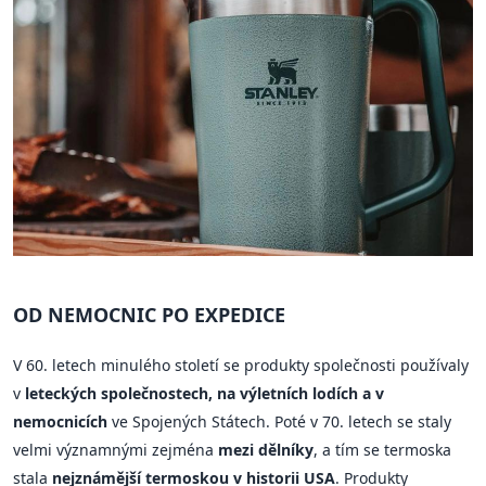
OD NEMOCNIC PO EXPEDICE
V 60. letech minulého století se produkty společnosti používaly
v
leteckých společnostech, na výletních lodích a v
nemocnicích
ve Spojených Státech. Poté v 70. letech se staly
velmi významnými zejména
mezi dělníky
, a tím se termoska
stala
nejznámější termoskou v historii USA
. Produkty