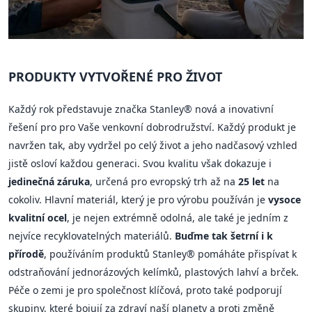
PRODUKTY VYTVOŘENÉ PRO ŽIVOT
Každý rok představuje značka Stanley® nová a inovativní
řešení pro pro Vaše venkovní dobrodružství. Každý produkt je
navržen tak, aby vydržel po celý život a jeho nadčasový vzhled
jistě osloví každou generaci. Svou kvalitu však dokazuje i
jedinečná záruka
, určená pro evropský trh až na
25 let
na
cokoliv. Hlavní materiál, který je pro výrobu používán je
vysoce
kvalitní ocel
, je nejen extrémně odolná, ale také je jedním z
nejvíce recyklovatelných materiálů.
Buďme tak šetrní i k
přírodě
, používáním produktů Stanley® pomáháte přispívat k
odstraňování jednorázových kelímků, plastových lahví a brček.
Péče o zemi je pro společnost klíčová, proto také podporují
skupiny, které bojují za zdraví naší planety a proti změně