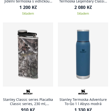
Jídelní termoska s vidličkou ,
Termoska Legendary Classic,
400 ml, Matte Black
2.3 l, Hammertone Green
1 200 Kč
2 080 Kč
Skladem
Skladem
Stanley Classic series Placatka
Stanley Termoska Adventure
Classic series, 230 ml,
To-Go 1 l Abyss modrá
Country DNA Mossy Oak
910 Kč
1 330 Kč