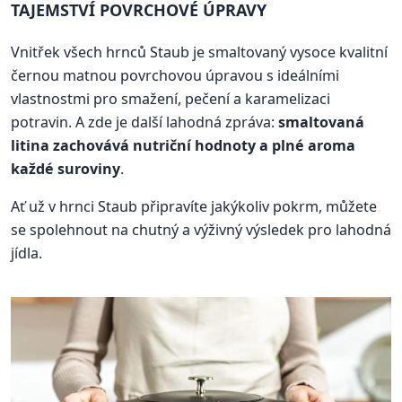
TAJEMSTVÍ POVRCHOVÉ ÚPRAVY
Vnitřek všech hrnců Staub je smaltovaný vysoce kvalitní
černou matnou povrchovou úpravou s ideálními
vlastnostmi pro smažení, pečení a karamelizaci
potravin. A zde je další lahodná zpráva:
smaltovaná
litina zachovává nutriční hodnoty a plné aroma
každé suroviny
.
Ať už v hrnci Staub připravíte jakýkoliv pokrm, můžete
se spolehnout na chutný a výživný výsledek pro lahodná
jídla.