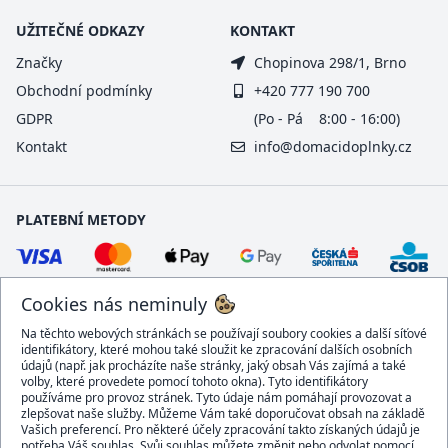
UŽITEČNÉ ODKAZY
KONTAKT
Značky
Chopinova 298/1, Brno
Obchodní podmínky
+420 777 190 700
GDPR
(Po - Pá 8:00 - 16:00)
Kontakt
info@domacidoplnky.cz
PLATEBNÍ METODY
Cookies nás neminuly
Na těchto webových stránkách se používají soubory cookies a další síťové
identifikátory, které mohou také sloužit ke zpracování dalších osobních
údajů (např. jak procházíte naše stránky, jaký obsah Vás zajímá a také
volby, které provedete pomocí tohoto okna). Tyto identifikátory
používáme pro provoz stránek. Tyto údaje nám pomáhají provozovat a
DOPRAVCI
zlepšovat naše služby. Můžeme Vám také doporučovat obsah na základě
Vašich preferencí. Pro některé účely zpracování takto získaných údajů je
potřeba Váš souhlas. Svůj souhlas můžete změnit nebo odvolat pomocí