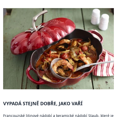
VYPADÁ STEJNĚ DOBŘE, JAKO VAŘÍ
Francouzské litinové nádobí a keramické nádobí Staub, které je