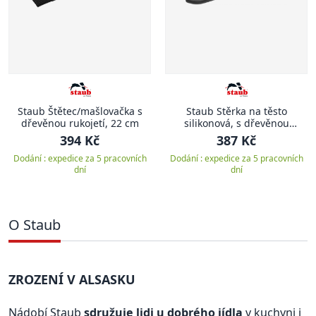
Staub Štětec/mašlovačka s
Staub Stěrka na těsto
dřevěnou rukojetí, 22 cm
silikonová, s dřevěnou
rukojetí, 31 cm
394 Kč
387 Kč
Dodání : expedice za 5 pracovních
Dodání : expedice za 5 pracovních
dní
dní
O Staub
ZROZENÍ V ALSASKU
Nádobí Staub
sdružuje lidi u dobrého jídla
v kuchyni i