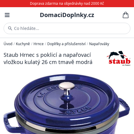
Doprava zdarma na objednávky nad 2000 Kč
DomaciDoplnky.cz
Co hledáte...
Úvod
/
Kuchyně
/
Hrnce
/
Doplňky a příslušenství
/
Napařováky
Staub Hrnec s poklicí a napařovací
vložkou kulatý 26 cm tmavě modrá