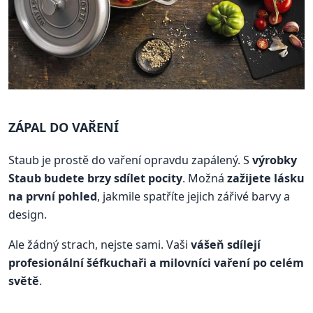
ZÁPAL DO VAŘENÍ
Staub je prostě do vaření opravdu zapálený. S
výrobky
Staub budete brzy sdílet pocity
. Možná
zažijete lásku
na první pohled
, jakmile spatříte jejich zářivé barvy a
design.
Ale žádný strach, nejste sami. Vaši
vášeň sdílejí
profesionální šéfkuchaři a milovníci vaření po celém
světě
.