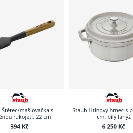
 Štětec/mašlovačka s
Staub Litinový hrnec s po
ěnou rukojetí, 22 cm
cm, bílý lanýž
394 Kč
6 250 Kč