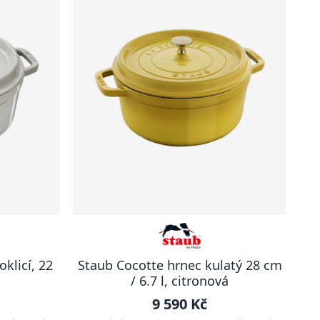
klicí, 22
Staub Cocotte hrnec kulatý 28 cm
/ 6.7 l, citronová
9 590 Kč