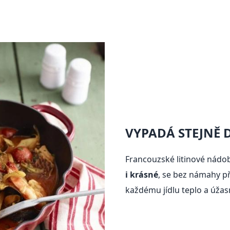
VYPADÁ STEJNĚ 
Francouzské litinové nádob
i krásné
, se bez námahy p
každému jídlu teplo a úžas