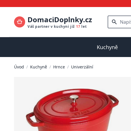
DomaciDoplnky.cz
Váš partner v kuchyni již
17
let
Kuchyně
Úvod
/
Kuchyně
/
Hrnce
/
Univerzální