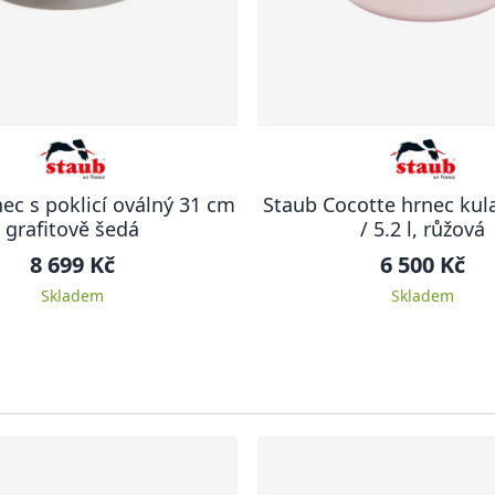
ec s poklicí oválný 31 cm
Staub Cocotte hrnec kul
grafitově šedá
/ 5.2 l, růžová
8 699 Kč
6 500 Kč
Skladem
Skladem