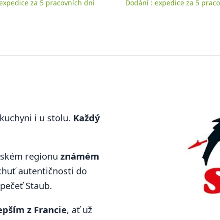
 expedice za 5 pracovních dní
Dodání : expedice za 5 praco
kuchyni i u stolu.
Každý
uzském regionu
známém
chuť autentičnosti do
 pečeť Staub.
lepším z Francie
, ať už