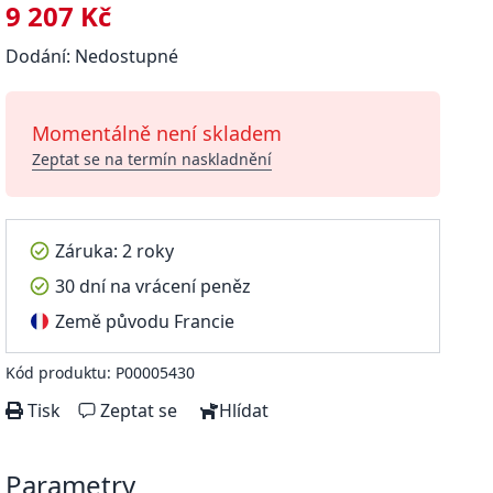
9 207 Kč
Dodání: Nedostupné
Momentálně není skladem
Zeptat se na termín naskladnění
Záruka: 2 roky
30 dní na vrácení peněz
Země původu Francie
Kód produktu: P00005430
Tisk
Zeptat se
Hlídat
Parametry