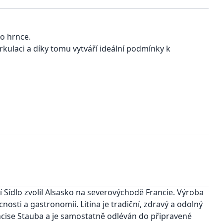
ho hrnce.
cirkulaci a díky tomu vytváří ideální podmínky k
jí Sídlo zvolil Alsasko na severovýchodě Francie. Výroba
osti a gastronomii. Litina je tradiční, zdravý a odolný
ncise Stauba a je samostatně odléván do připravené