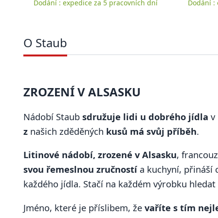
Dodání : expedice za 5 pracovních dní
Dodání :
O Staub
ZROZENÍ V ALSASKU
Nádobí Staub
sdružuje lidi u dobrého jídla
v 
z
našich zděděných
kusů má svůj příběh
.
Litinové nádobí, zrozené v Alsasku
, franco
svou řemeslnou zručností
a kuchyní, přináší 
každého jídla. Stačí na každém výrobku hledat
Jméno, které je příslibem, že
vaříte s tím nej