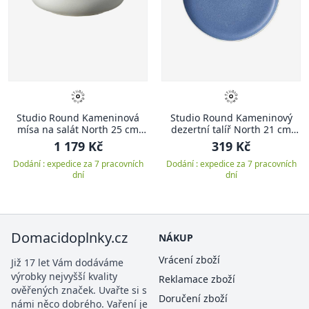
Studio Round Kameninová
Studio Round Kameninový
mísa na salát North 25 cm
dezertní talíř North 21 cm
White/Matte Moss
White/Matte River
1 179 Kč
319 Kč
Dodání : expedice za 7 pracovních
Dodání : expedice za 7 pracovních
dní
dní
Domacidoplnky.cz
NÁKUP
Vrácení zboží
Již 17 let Vám dodáváme
výrobky nejvyšší kvality
Reklamace zboží
ověřených značek. Uvařte si s
Doručení zboží
námi něco dobrého. Vaření je