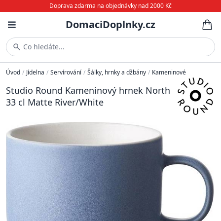
Doprava zdarma na objednávky nad 2000 Kč
DomaciDoplnky.cz
Co hledáte...
Úvod
/
Jídelna
/
Servírování
/
Šálky, hrnky a džbány
/
Kameninové
Studio Round Kameninový hrnek North
33 cl Matte River/White