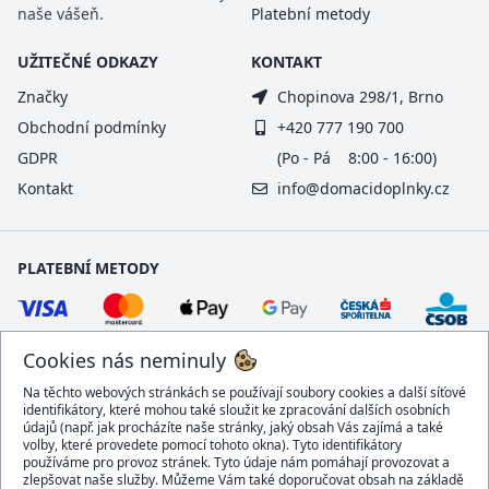
naše vášeň.
Platební metody
UŽITEČNÉ ODKAZY
KONTAKT
Značky
Chopinova 298/1, Brno
Obchodní podmínky
+420 777 190 700
GDPR
(Po - Pá 8:00 - 16:00)
Kontakt
info@domacidoplnky.cz
PLATEBNÍ METODY
Cookies nás neminuly
Na těchto webových stránkách se používají soubory cookies a další síťové
identifikátory, které mohou také sloužit ke zpracování dalších osobních
údajů (např. jak procházíte naše stránky, jaký obsah Vás zajímá a také
volby, které provedete pomocí tohoto okna). Tyto identifikátory
používáme pro provoz stránek. Tyto údaje nám pomáhají provozovat a
DOPRAVCI
zlepšovat naše služby. Můžeme Vám také doporučovat obsah na základě