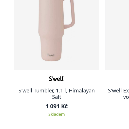
S'well Tumbler, 1.1 l, Himalayan
S'well E
Salt
vo
1 091 Kč
Skladem