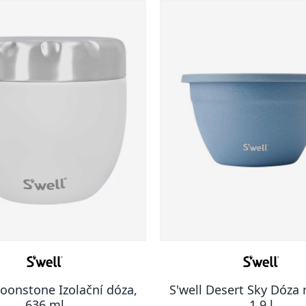
Moonstone Izolační dóza,
S'well Desert Sky Dóza 
636 ml
1.9 l