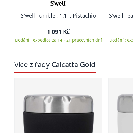
S'well Tumbler, 1.1 l, Pistachio
S'well Te
1 091 Kč
Dodání : expedice za 14 - 21 pracovních dní
Dodání : ex
Více z řady Calcatta Gold