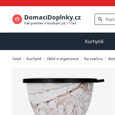
DomaciDoplnky.cz
Váš partner v kuchyni již
17
let
Kuchyně
Úvod
/
Kuchyně
/
Úklid a organizace
/
Na svačinu
/
Box