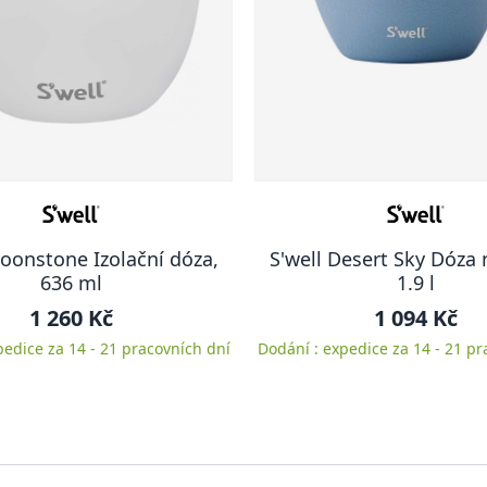
Moonstone Izolační dóza,
S'well Desert Sky Dóza 
636 ml
1.9 l
1 260 Kč
1 094 Kč
pedice za 14 - 21 pracovních dní
Dodání : expedice za 14 - 21 pr