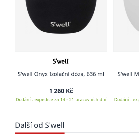
S'well Onyx Izolační dóza, 636 ml
S'well 
1 260 Kč
Dodání : expedice za 14 - 21 pracovních dní
Dodání : ex
Další od S'well