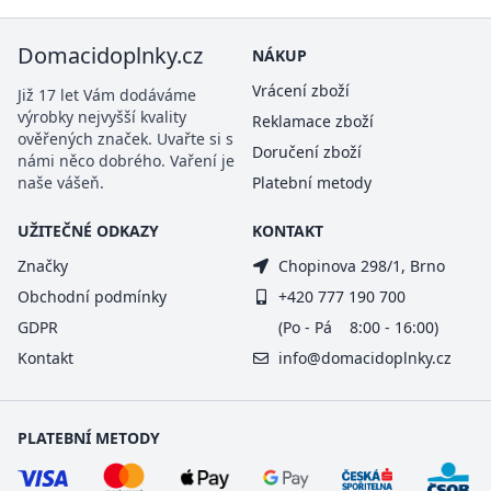
Domacidoplnky.cz
NÁKUP
Vrácení zboží
Již 17 let Vám dodáváme
výrobky nejvyšší kvality
Reklamace zboží
ověřených značek. Uvařte si s
Doručení zboží
námi něco dobrého. Vaření je
naše vášeň.
Platební metody
UŽITEČNÉ ODKAZY
KONTAKT
Značky
Chopinova 298/1, Brno
Obchodní podmínky
+420 777 190 700
GDPR
(Po - Pá 8:00 - 16:00)
Kontakt
info@domacidoplnky.cz
PLATEBNÍ METODY