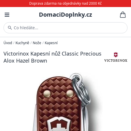
Doprava zdarma na objednávky nad 2000 Kč
DomaciDoplnky.cz
Co hledáte...
Úvod
/
Kuchyně
/
Nože
/
Kapesní
Victorinox Kapesní nůž Classic Precious
Alox Hazel Brown