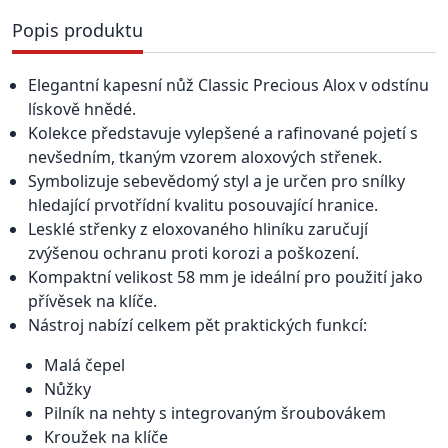
Popis produktu
Elegantní kapesní nůž Classic Precious Alox v odstínu
lískově hnědé.
Kolekce představuje vylepšené a rafinované pojetí s
nevšedním, tkaným vzorem aloxových střenek.
Symbolizuje sebevědomý styl a je určen pro snílky
hledající prvotřídní kvalitu posouvající hranice.
Lesklé střenky z eloxovaného hliníku zaručují
zvýšenou ochranu proti korozi a poškození.
Kompaktní velikost 58 mm je ideální pro použití jako
přívěsek na klíče.
Nástroj nabízí celkem pět praktických funkcí:
Malá čepel
Nůžky
Pilník na nehty s integrovaným šroubovákem
Kroužek na klíče