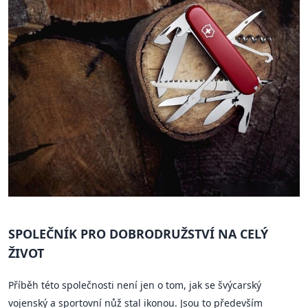
SPOLEČNÍK PRO DOBRODRUŽSTVÍ NA CELÝ
ŽIVOT
Příběh této společnosti není jen o tom, jak se švýcarský
vojenský a sportovní nůž stal ikonou. Jsou to především