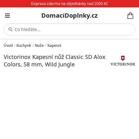
Doprava zdarma na objednávky nad 2000 Kč
DomaciDoplnky.cz
Co hledáte...
Úvod
/
Kuchyně
/
Nože
/
Kapesní
Victorinox Kapesní nůž Classic SD Alox
Colors, 58 mm, Wild Jungle