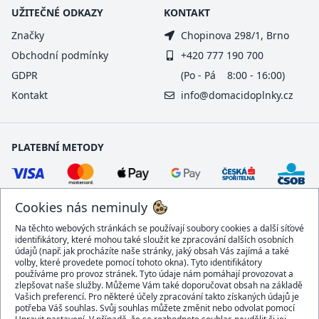
UŽITEČNÉ ODKAZY
KONTAKT
Značky
Chopinova 298/1, Brno
Obchodní podmínky
+420 777 190 700
GDPR
(Po - Pá 8:00 - 16:00)
Kontakt
info@domacidoplnky.cz
PLATEBNÍ METODY
Cookies nás neminuly
Na těchto webových stránkách se používají soubory cookies a další síťové
identifikátory, které mohou také sloužit ke zpracování dalších osobních
údajů (např. jak procházíte naše stránky, jaký obsah Vás zajímá a také
volby, které provedete pomocí tohoto okna). Tyto identifikátory
používáme pro provoz stránek. Tyto údaje nám pomáhají provozovat a
DOPRAVCI
zlepšovat naše služby. Můžeme Vám také doporučovat obsah na základě
Vašich preferencí. Pro některé účely zpracování takto získaných údajů je
potřeba Váš souhlas. Svůj souhlas můžete změnit nebo odvolat pomocí