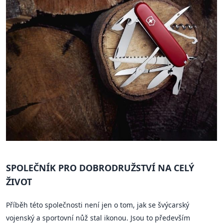
SPOLEČNÍK PRO DOBRODRUŽSTVÍ NA CELÝ
ŽIVOT
Příběh této společnosti není jen o tom, jak se švýcarský
vojenský a sportovní nůž stal ikonou. Jsou to především