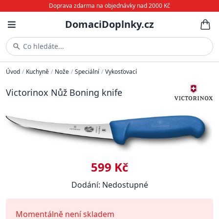
Doprava zdarma na objednávky nad 2000 Kč
DomaciDoplnky.cz
Co hledáte...
Úvod
/
Kuchyně
/
Nože
/
Speciální
/
Vykosťovací
Victorinox Nůž Boning knife
599 Kč
Dodání: Nedostupné
Momentálně není skladem