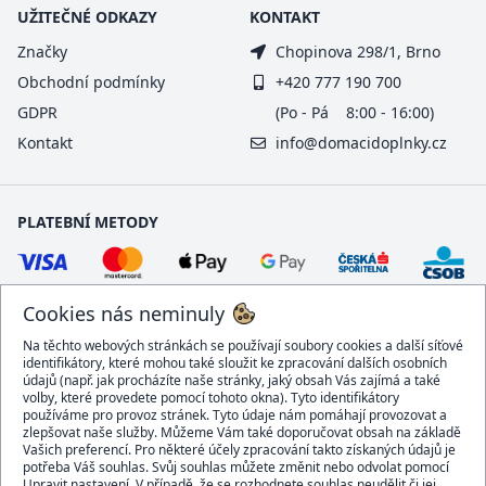
UŽITEČNÉ ODKAZY
KONTAKT
Značky
Chopinova 298/1, Brno
Obchodní podmínky
+420 777 190 700
GDPR
(Po - Pá 8:00 - 16:00)
Kontakt
info@domacidoplnky.cz
PLATEBNÍ METODY
Cookies nás neminuly
Na těchto webových stránkách se používají soubory cookies a další síťové
identifikátory, které mohou také sloužit ke zpracování dalších osobních
údajů (např. jak procházíte naše stránky, jaký obsah Vás zajímá a také
volby, které provedete pomocí tohoto okna). Tyto identifikátory
používáme pro provoz stránek. Tyto údaje nám pomáhají provozovat a
DOPRAVCI
zlepšovat naše služby. Můžeme Vám také doporučovat obsah na základě
Vašich preferencí. Pro některé účely zpracování takto získaných údajů je
potřeba Váš souhlas. Svůj souhlas můžete změnit nebo odvolat pomocí
Upravit nastavení. V případě, že se rozhodnete souhlas neudělit či jej