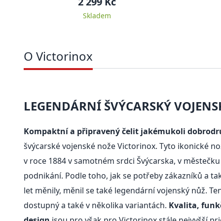
2 299 Kč
Skladem
O Victorinox
LEGENDÁRNÍ ŠVÝCARSKÝ VOJENS
Kompaktní a připravený čelit jakémukoli dobrodr
švýcarské vojenské nože Victorinox. Tyto ikonické nož
v roce 1884 v samotném srdci Švýcarska, v městečku 
podnikání. Podle toho, jak se potřeby zákazníků a t
let měnily, měnil se také legendární vojenský nůž. Te
dostupný a také v několika variantách.
Kvalita, funk
design
jsou pro však pro Victorinox stále nejvyšší pri