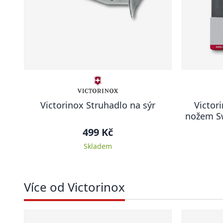
Victorinox Struhadlo na sýr
Victor
nožem Swi
499 Kč
Skladem
Více od Victorinox