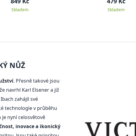
849 Kč
479 Kč
Skladem
Skladem
KÝ NŮŽ
užství
. Přesně takové jsou
e navrhl Karl Elsener a již
Ibach zahájil své
aké technologie v průběhu
n je nyní celosvětově
čnost, inovace a ikonický
oritou. Jsou také prioritou