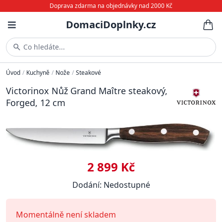
Doprava zdarma na objednávky nad 2000 Kč
DomaciDoplnky.cz
Co hledáte...
Úvod
/
Kuchyně
/
Nože
/
Steakové
Victorinox Nůž Grand Maître steakový,
Forged, 12 cm
2 899 Kč
Dodání: Nedostupné
Momentálně není skladem