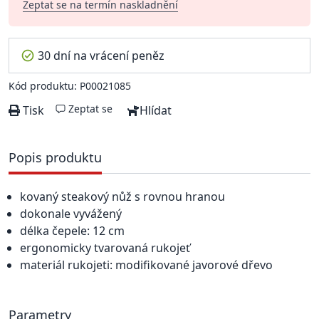
Zeptat se na termín naskladnění
30 dní na vrácení peněz
Kód produktu: P00021085
Zeptat se
Tisk
Hlídat
Popis produktu
kovaný steakový nůž s rovnou hranou
dokonale vyvážený
délka čepele: 12 cm
ergonomicky tvarovaná rukojeť
materiál rukojeti: modifikované javorové dřevo
Parametry