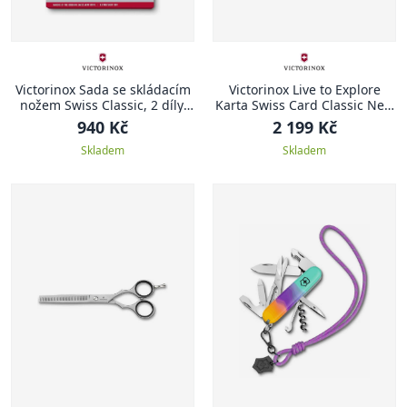
Victorinox Sada se skládacím
Victorinox Live to Explore
nožem Swiss Classic, 2 díly,
Karta Swiss Card Classic New
černá
York Style
940 Kč
2 199 Kč
Skladem
Skladem