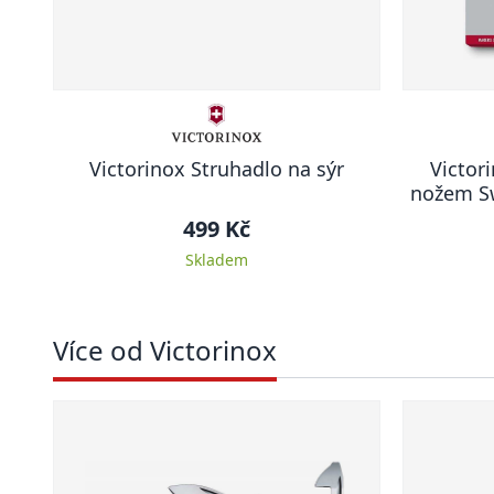
Victorinox Struhadlo na sýr
Victor
nožem Swi
499 Kč
Skladem
Více od Victorinox