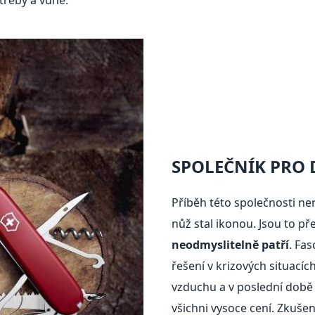
třeby a vůně.
SPOLEČNÍK PRO 
Příběh této společnosti nen
nůž stal ikonou. Jsou to p
neodmyslitelně patří
. Fas
řešení v krizových situacíc
vzduchu a v poslední době 
všichni vysoce cení. Zkuš