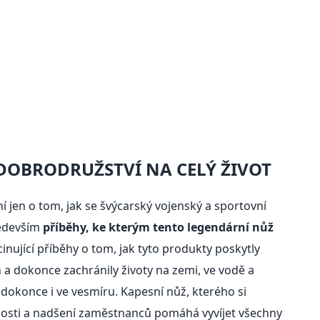
DOBRODRUŽSTVÍ NA CELÝ ŽIVOT
í jen o tom, jak se švýcarský vojenský a sportovní
ředevším
příběhy, ke kterým tento legendární nůž
cinující příběhy o tom, jak tyto produkty poskytly
h a dokonce zachránily životy na zemi, ve vodě a
dokonce i ve vesmíru. Kapesní nůž, kterého si
enosti a nadšení zaměstnanců pomáhá vyvíjet všechny