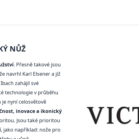
KÝ NŮŽ
užství
. Přesně takové jsou
e navrhl Karl Elsener a již
Ibach zahájil své
aké technologie v průběhu
n je nyní celosvětově
čnost, inovace a ikonický
oritou. Jsou také prioritou
, jako například: nože pro