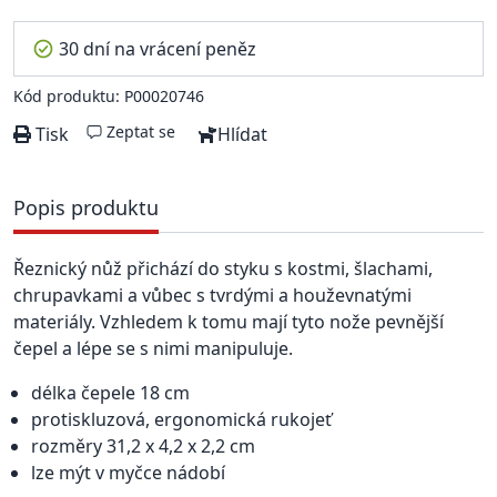
30 dní na vrácení peněz
Kód produktu: P00020746
Zeptat se
Tisk
Hlídat
Popis produktu
Řeznický nůž přichází do styku s kostmi, šlachami,
chrupavkami a vůbec s tvrdými a houževnatými
materiály. Vzhledem k tomu mají tyto nože pevnější
čepel a lépe se s nimi manipuluje.
délka čepele 18 cm
protiskluzová, ergonomická rukojeť
rozměry 31,2 x 4,2 x 2,2 cm
lze mýt v myčce nádobí