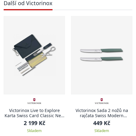
Další od Victorinox
Victorinox Live to Explore
Victorinox Sada 2 nožů na
Karta Swiss Card Classic New
rajčata Swiss Modern
York Style
šalvějově zelená
2 199 Kč
449 Kč
Skladem
Skladem