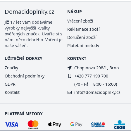
Domacidoplnky.cz
NÁKUP
Vrácení zboží
Již 17 let Vám dodáváme
výrobky nejvyšší kvality
Reklamace zboží
ověřených značek. Uvařte si s
Doručení zboží
námi něco dobrého. Vaření je
naše vášeň.
Platební metody
UŽITEČNÉ ODKAZY
KONTAKT
Značky
Chopinova 298/1, Brno
Obchodní podmínky
+420 777 190 700
GDPR
(Po - Pá 8:00 - 16:00)
Kontakt
info@domacidoplnky.cz
PLATEBNÍ METODY