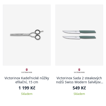
Victorinox Kadeřnické nůžky
Victorinox Sada 2 steakových
efilační, 15 cm
nožů Swiss Modern šalvějově
zelená
1 199 Kč
549 Kč
Skladem
Skladem