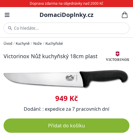
Doprava zdarma na objednávky nad 2000 Kč
DomaciDoplnky.cz
Co hledáte...
Úvod
/
Kuchyně
/
Nože
/
Kuchyňské
Victorinox Nůž kuchyňský 18cm plast
949 Kč
Dodání: : expedice za 7 pracovních dní
Přidat do košíku