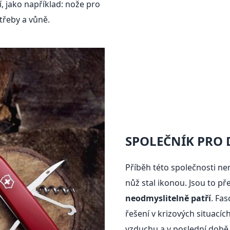
, jako například: nože pro
třeby a vůně.
SPOLEČNÍK PRO 
Příběh této společnosti nen
nůž stal ikonou. Jsou to p
neodmyslitelně patří
. Fas
řešení v krizových situacíc
vzduchu a v poslední době 