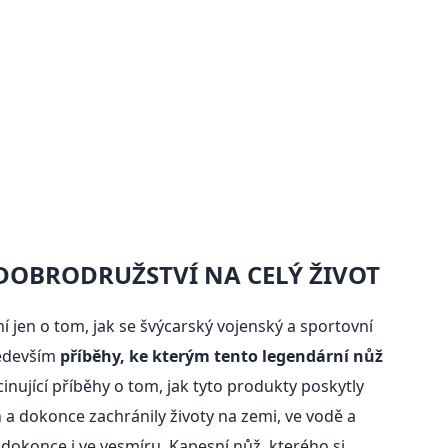
DOBRODRUŽSTVÍ NA CELÝ ŽIVOT
í jen o tom, jak se švýcarský vojenský a sportovní
ředevším
příběhy, ke kterým tento legendární nůž
cinující příběhy o tom, jak tyto produkty poskytly
h a dokonce zachránily životy na zemi, ve vodě a
dokonce i ve vesmíru. Kapesní nůž, kterého si