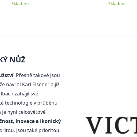
Skladem
Skladem
KÝ NŮŽ
užství
. Přesně takové jsou
e navrhl Karl Elsener a již
Ibach zahájil své
aké technologie v průběhu
n je nyní celosvětově
čnost, inovace a ikonický
oritou. Jsou také prioritou