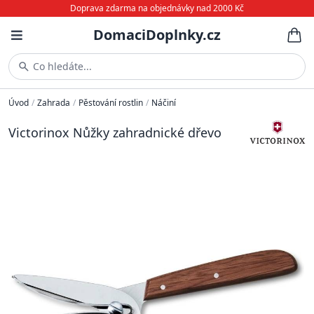
Doprava zdarma na objednávky nad 2000 Kč
DomaciDoplnky.cz
Co hledáte...
Úvod
/
Zahrada
/
Pěstování rostlin
/
Náčiní
Victorinox Nůžky zahradnické dřevo