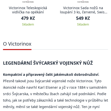
Victorinox Teleskopická
Victorinox Sada nožů na
vidlička na opékání
loupání 3 ks, červené, Swiss
Classic
479 Kč
549 Kč
Skladem
Skladem
O Victorinox
LEGENDÁRNÍ ŠVÝCARSKÝ VOJENSKÝ NŮŽ
Kompaktní a připravený čelit jakémukoli dobrodružství
.
Přesně takové jsou švýcarské vojenské nože Victorinox. Tyto
ikonické nože navrhl Karl Elsener a již v roce 1884 v samotném
srdci Švýcarska, v městečku Ibach zahájil své podnikání. Podle
toho, jak se potřeby zákazníků a také technologie v průběhu let
měnily, měnil se také legendární vojenský nůž. Ten je nyní