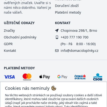
ověřených značek. Uvařte si s
Doručení zboží
námi něco dobrého. Vaření je
naše vášeň.
Platební metody
UŽITEČNÉ ODKAZY
KONTAKT
Značky
Chopinova 298/1, Brno
Obchodní podmínky
+420 777 190 700
GDPR
(Po - Pá 8:00 - 16:00)
Kontakt
info@domacidoplnky.cz
PLATEBNÍ METODY
Cookies nás neminuly
Na těchto webových stránkách se používají soubory cookies a další síťové
identifikátory, které mohou také sloužit ke zpracování dalších osobních
údajů (např. jak procházíte naše stránky, jaký obsah Vás zajímá a také
volby, které provedete pomocí tohoto okna). Tyto identifikátory