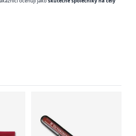
ákazníci oceňují jako
skutečné společníky na celý