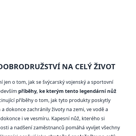
DOBRODRUŽSTVÍ NA CELÝ ŽIVOT
í jen o tom, jak se švýcarský vojenský a sportovní
ředevším
příběhy, ke kterým tento legendární nůž
cinující příběhy o tom, jak tyto produkty poskytly
h a dokonce zachránily životy na zemi, ve vodě a
dokonce i ve vesmíru. Kapesní nůž, kterého si
enosti a nadšení zaměstnanců pomáhá vyvíjet všechny