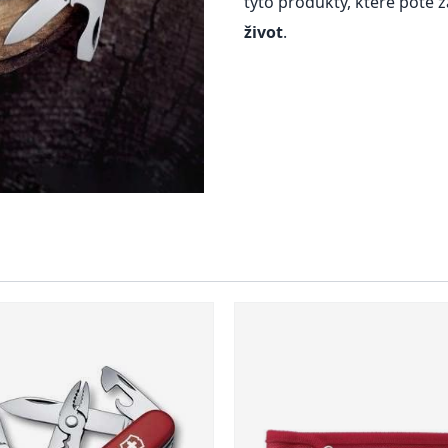
tyto produkty, které poté z
život
.