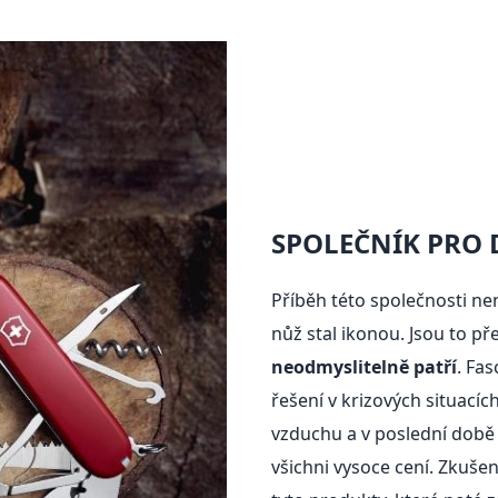
SPOLEČNÍK PRO 
Příběh této společnosti nen
nůž stal ikonou. Jsou to p
neodmyslitelně patří
. Fas
řešení v krizových situacíc
vzduchu a v poslední době 
všichni vysoce cení. Zkuš