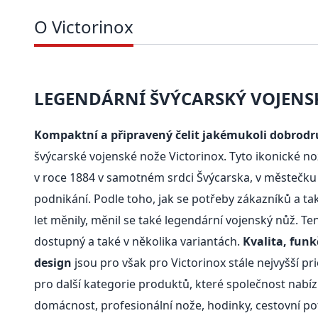
O Victorinox
LEGENDÁRNÍ ŠVÝCARSKÝ VOJENS
Kompaktní a připravený čelit jakémukoli dobrodr
švýcarské vojenské nože Victorinox. Tyto ikonické nož
v roce 1884 v samotném srdci Švýcarska, v městečku 
podnikání. Podle toho, jak se potřeby zákazníků a t
let měnily, měnil se také legendární vojenský nůž. Te
dostupný a také v několika variantách.
Kvalita, funk
design
jsou pro však pro Victorinox stále nejvyšší pri
pro další kategorie produktů, které společnost nabízí
domácnost, profesionální nože, hodinky, cestovní po