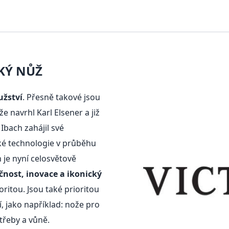
KÝ NŮŽ
užství
. Přesně takové jsou
e navrhl Karl Elsener a již
Ibach zahájil své
aké technologie v průběhu
n je nyní celosvětově
čnost, inovace a ikonický
oritou. Jsou také prioritou
, jako například: nože pro
třeby a vůně.