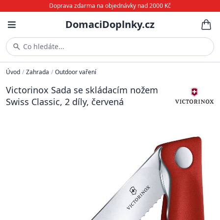
Doprava zdarma na objednávky nad 2000 Kč
DomaciDoplnky.cz
Co hledáte...
Úvod
/
Zahrada
/
Outdoor vaření
Victorinox Sada se skládacím nožem
Swiss Classic, 2 díly, červená