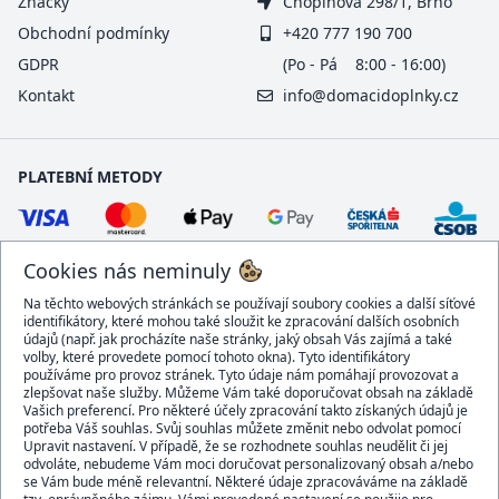
Značky
Chopinova 298/1, Brno
Obchodní podmínky
+420 777 190 700
GDPR
(Po - Pá 8:00 - 16:00)
Kontakt
info@domacidoplnky.cz
PLATEBNÍ METODY
Cookies nás neminuly
Na těchto webových stránkách se používají soubory cookies a další síťové
identifikátory, které mohou také sloužit ke zpracování dalších osobních
údajů (např. jak procházíte naše stránky, jaký obsah Vás zajímá a také
volby, které provedete pomocí tohoto okna). Tyto identifikátory
používáme pro provoz stránek. Tyto údaje nám pomáhají provozovat a
DOPRAVCI
zlepšovat naše služby. Můžeme Vám také doporučovat obsah na základě
Vašich preferencí. Pro některé účely zpracování takto získaných údajů je
potřeba Váš souhlas. Svůj souhlas můžete změnit nebo odvolat pomocí
Upravit nastavení. V případě, že se rozhodnete souhlas neudělit či jej
odvoláte, nebudeme Vám moci doručovat personalizovaný obsah a/nebo
se Vám bude méně relevantní. Některé údaje zpracováváme na základě
BEZPEČNÝ OBCHOD