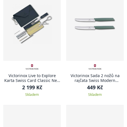
Victorinox Live to Explore
Victorinox Sada 2 nožů na
Karta Swiss Card Classic New
rajčata Swiss Modern
York Style
šalvějově zelená
2 199 Kč
449 Kč
Skladem
Skladem