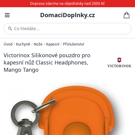
Doprava zdarma na objednávky nad 2000 Kč
DomaciDoplnky.cz
Co hledáte...
Úvod
/
Kuchyně
/
Nože
/
Kapesní
/
Příslušenství
Victorinox Silikonové pouzdro pro
kapesní nůž Classic Headphones,
Mango Tango