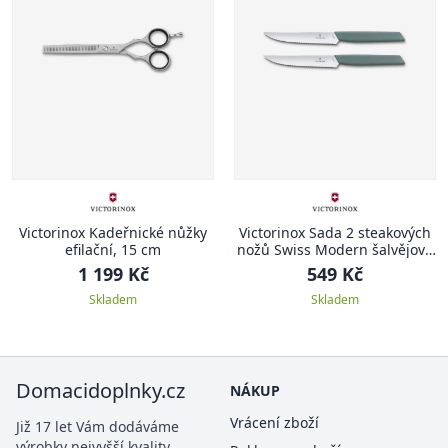
Victorinox Kadeřnické nůžky
Victorinox Sada 2 steakových
efilační, 15 cm
nožů Swiss Modern šalvějově
zelená
1 199 Kč
549 Kč
Skladem
Skladem
Domacidoplnky.cz
NÁKUP
Vrácení zboží
Již 17 let Vám dodáváme
výrobky nejvyšší kvality