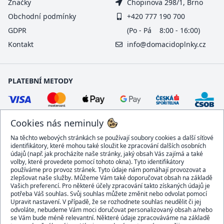
Značky
Chopinova 298/1, Brno
Obchodní podmínky
+420 777 190 700
GDPR
(Po - Pá 8:00 - 16:00)
Kontakt
info@domacidoplnky.cz
PLATEBNÍ METODY
Cookies nás neminuly
Na těchto webových stránkách se používají soubory cookies a další síťové
identifikátory, které mohou také sloužit ke zpracování dalších osobních
údajů (např. jak procházíte naše stránky, jaký obsah Vás zajímá a také
volby, které provedete pomocí tohoto okna). Tyto identifikátory
používáme pro provoz stránek. Tyto údaje nám pomáhají provozovat a
DOPRAVCI
zlepšovat naše služby. Můžeme Vám také doporučovat obsah na základě
Vašich preferencí. Pro některé účely zpracování takto získaných údajů je
potřeba Váš souhlas. Svůj souhlas můžete změnit nebo odvolat pomocí
Upravit nastavení. V případě, že se rozhodnete souhlas neudělit či jej
odvoláte, nebudeme Vám moci doručovat personalizovaný obsah a/nebo
se Vám bude méně relevantní. Některé údaje zpracováváme na základě
BEZPEČNÝ OBCHOD