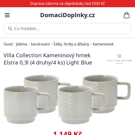
Doprava zdarma na objednávky nad 2000 Kč
DomaciDoplnky.cz
Co hledáte...
Úvod
/
Jídelna
/
Servírování
/
Šálky, hrnky a džbány
/
Kameninové
Villa Collection Kameninový hrnek
Elstra 0,3l (4 druhy/4 ks) Light Blue
1 149 Kč