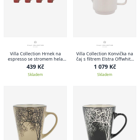
Villa Collection Hrnek na
Villa Collection Konvička na
espresso se stromem hela
čaj s filtrem Elstra Offwhite
amber 0,1l (set 4 ks)
1,05l
439 Kč
1 079 Kč
Skladem
Skladem