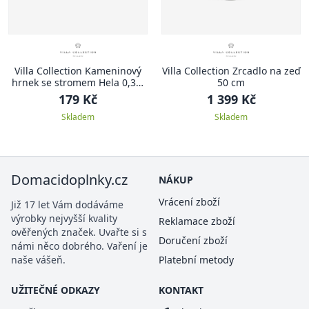
Villa Collection Kameninový
Villa Collection Zrcadlo na zeď
hrnek se stromem Hela 0,35l
50 cm
Sand
179 Kč
1 399 Kč
Skladem
Skladem
Domacidoplnky.cz
NÁKUP
Vrácení zboží
Již 17 let Vám dodáváme
výrobky nejvyšší kvality
Reklamace zboží
ověřených značek. Uvařte si s
Doručení zboží
námi něco dobrého. Vaření je
naše vášeň.
Platební metody
UŽITEČNÉ ODKAZY
KONTAKT