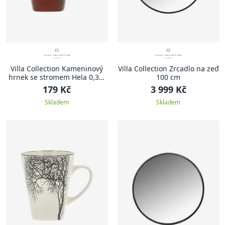
Villa Collection Kameninový
Villa Collection Zrcadlo na zeď
hrnek se stromem Hela 0,35l
100 cm
Amber
179 Kč
3 999 Kč
Skladem
Skladem