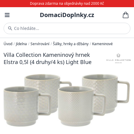
Doprava zdarma na objednávky nad 2000 Kč
DomaciDoplnky.cz
Co hledáte...
Úvod
/
Jídelna
/
Servírování
/
Šálky, hrnky a džbány
/
Kameninové
Villa Collection Kameninový hrnek
Elstra 0,5l (4 druhy/4 ks) Light Blue