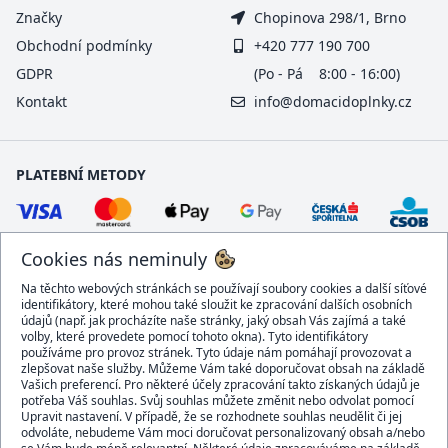
Značky
Chopinova 298/1, Brno
Obchodní podmínky
+420 777 190 700
GDPR
(Po - Pá 8:00 - 16:00)
Kontakt
info@domacidoplnky.cz
PLATEBNÍ METODY
Cookies nás neminuly
Na těchto webových stránkách se používají soubory cookies a další síťové
identifikátory, které mohou také sloužit ke zpracování dalších osobních
údajů (např. jak procházíte naše stránky, jaký obsah Vás zajímá a také
volby, které provedete pomocí tohoto okna). Tyto identifikátory
používáme pro provoz stránek. Tyto údaje nám pomáhají provozovat a
DOPRAVCI
zlepšovat naše služby. Můžeme Vám také doporučovat obsah na základě
Vašich preferencí. Pro některé účely zpracování takto získaných údajů je
potřeba Váš souhlas. Svůj souhlas můžete změnit nebo odvolat pomocí
Upravit nastavení. V případě, že se rozhodnete souhlas neudělit či jej
odvoláte, nebudeme Vám moci doručovat personalizovaný obsah a/nebo