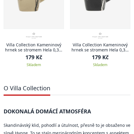
Villa Collection Kameninový
Villa Collection Kameninový
hrnek se stromem Hela 0,35l
hrnek se stromem Hela 0,35l
Brown
Black
179 Kč
179 Kč
Skladem
Skladem
O Villa Collection
DOKONALÁ DOMÁCÍ ATMOSFÉRA
Skandinávský klid, pohodlí a útulnost, přesně to je obsaženo ve
slově Hygge. To se stalo mezinárodním konceptem s aspektem