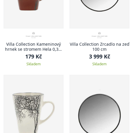
Villa Collection Kameninový
Villa Collection Zrcadlo na zeď
hrnek se stromem Hela 0,35l
100 cm
Amber
179 Kč
3 999 Kč
Skladem
Skladem