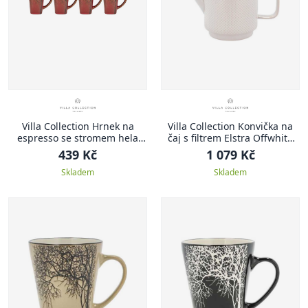
Villa Collection Hrnek na
Villa Collection Konvička na
espresso se stromem hela
čaj s filtrem Elstra Offwhite
amber 0,1l (set 4 ks)
1,05l
439 Kč
1 079 Kč
Skladem
Skladem