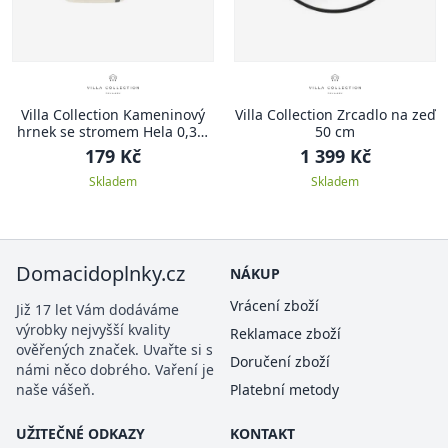
Villa Collection Kameninový
Villa Collection Zrcadlo na zeď
hrnek se stromem Hela 0,35l
50 cm
Sand
179 Kč
1 399 Kč
Skladem
Skladem
Domacidoplnky.cz
NÁKUP
Vrácení zboží
Již 17 let Vám dodáváme
výrobky nejvyšší kvality
Reklamace zboží
ověřených značek. Uvařte si s
Doručení zboží
námi něco dobrého. Vaření je
naše vášeň.
Platební metody
UŽITEČNÉ ODKAZY
KONTAKT