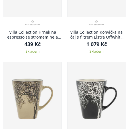
Villa Collection Hrnek na
Villa Collection Konvička na
espresso se stromem hela
čaj s filtrem Elstra Offwhite
amber 0,1l (set 4 ks)
1,05l
439 Kč
1 079 Kč
Skladem
Skladem