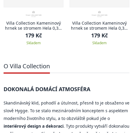
Villa Collection Kameninový
Villa Collection Kameninový
hrnek se stromem Hela 0,35l
hrnek se stromem Hela 0,35l
Brown
Black
179 Kč
179 Kč
Skladem
Skladem
O Villa Collection
DOKONALÁ DOMÁCÍ ATMOSFÉRA
Skandinávský klid, pohodlí a útulnost, přesně to je obsaženo ve
slově Hygge. To se stalo mezinárodním konceptem s aspektem
moderního životního stylu, a to obzvláště pokud jde o
interiérový design a dekoraci
. Tyto produkty vytváří dokonalou