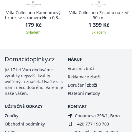
Villa Collection Kameninový
Villa Collection Zrcadlo na zeď
hrnek se stromem Hela 0,35l
50 cm
Sand
179 Kč
1 399 Kč
Skladem
Skladem
Domacidoplnky.cz
NÁKUP
Vrácení zboží
Již 17 let Vám dodáváme
výrobky nejvyšší kvality
Reklamace zboží
ověřených značek. Uvařte si s
Doručení zboží
námi něco dobrého. Vaření je
naše vášeň.
Platební metody
UŽITEČNÉ ODKAZY
KONTAKT
Značky
Chopinova 298/1, Brno
Obchodní podmínky
+420 777 190 700