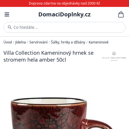
Doprava zdarma na objednávky nad 2000 Kč
DomaciDoplnky.cz
Co hledáte...
Úvod
/
Jídelna
/
Servírování
/
Šálky, hrnky a džbány
/
Kameninové
Villa Collection Kameninový hrnek se
stromem hela amber 50cl