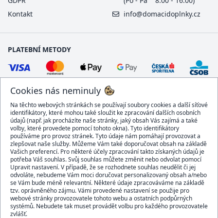
GDPR
(Po - Pá 8:00 - 16:00)
Kontakt
info@domacidoplnky.cz
PLATEBNÍ METODY
Cookies nás neminuly
Na těchto webových stránkách se používají soubory cookies a další síťové
identifikátory, které mohou také sloužit ke zpracování dalších osobních
údajů (např. jak procházíte naše stránky, jaký obsah Vás zajímá a také
volby, které provedete pomocí tohoto okna). Tyto identifikátory
používáme pro provoz stránek. Tyto údaje nám pomáhají provozovat a
DOPRAVCI
zlepšovat naše služby. Můžeme Vám také doporučovat obsah na základě
Vašich preferencí. Pro některé účely zpracování takto získaných údajů je
potřeba Váš souhlas. Svůj souhlas můžete změnit nebo odvolat pomocí
Upravit nastavení. V případě, že se rozhodnete souhlas neudělit či jej
odvoláte, nebudeme Vám moci doručovat personalizovaný obsah a/nebo
se Vám bude méně relevantní. Některé údaje zpracováváme na základě
BEZPEČNÝ OBCHOD
tzv. oprávněného zájmu. Vámi provedené nastavení se použije pro
webové stránky provozovatele tohoto webu a ostatních podpůrných
systémů. Nebudete tak muset provádět volbu pro každého provozovatele
zvlášť.