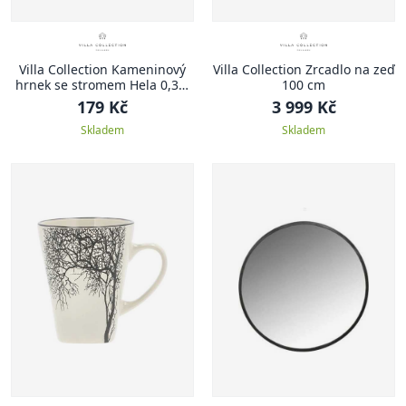
Villa Collection Kameninový
Villa Collection Zrcadlo na zeď
hrnek se stromem Hela 0,35l
100 cm
Amber
179 Kč
3 999 Kč
Skladem
Skladem