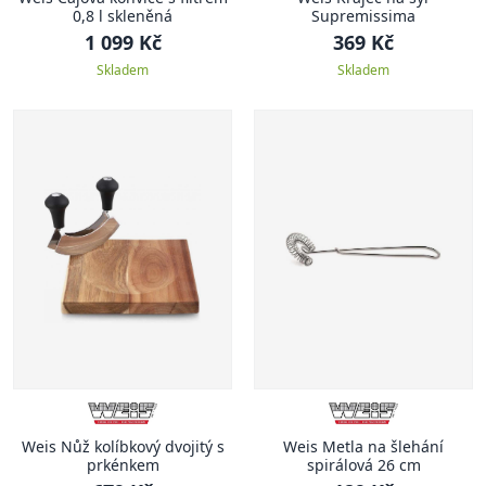
0,8 l skleněná
Supremissima
1 099 Kč
369 Kč
Skladem
Skladem
Weis Nůž kolíbkový dvojitý s
Weis Metla na šlehání
prkénkem
spirálová 26 cm