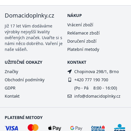
Domacidoplnky.cz
NÁKUP
Vrácení zboží
Již 17 let Vám dodáváme
výrobky nejvyšší kvality
Reklamace zboží
ověřených značek. Uvařte si s
Doručení zboží
námi něco dobrého. Vaření je
naše vášeň.
Platební metody
UŽITEČNÉ ODKAZY
KONTAKT
Značky
Chopinova 298/1, Brno
Obchodní podmínky
+420 777 190 700
GDPR
(Po - Pá 8:00 - 16:00)
Kontakt
info@domacidoplnky.cz
PLATEBNÍ METODY