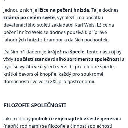
Jednou z nich je
lžíce na pečení hnízda
. Ta je dodnes
známá po celém světě
, vynalezl ji na počátku
devatenáctého století zakladatel Karl Weis. Lžíce na
pečení hnízd Weis se dodnes používá k přípravě
lahodných hnízd z brambor a dalších pochoutek.
Dalším příkladem je
kráječ na špecle
, tento nástroj byl
vždy
součástí standardního sortimentu společnosti
a
nyní se vyrábí ve čtyřech verzích, pro dlouhé špecle,
krátké bavorské knöpfle, každý pro soukromé
domácnosti i ve verzi XXL pro gastronomii.
FILOZOFIE SPOLEČNOSTI
Jako rodinný
podnik řízený majiteli v šesté generaci
(napříč rodinami) se filozofie a činnost společnosti