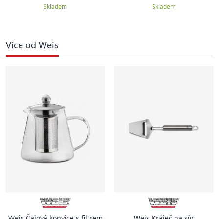
Skladem
Skladem
Více od Weis
Weis Čajová konvice s filtrem
Weis Kráječ na sýr