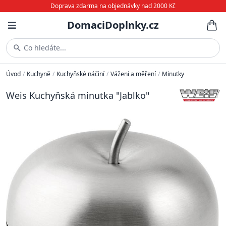
Doprava zdarma na objednávky nad 2000 Kč
DomaciDoplnky.cz
Co hledáte...
Úvod
/
Kuchyně
/
Kuchyňské náčiní
/
Vážení a měření
/
Minutky
Weis Kuchyňská minutka "Jablko"