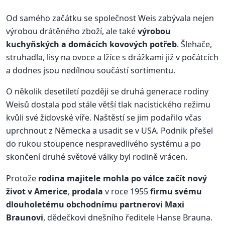
Od samého začátku se společnost Weis zabývala nejen
výrobou drátěného zboží, ale také
výrobou
kuchyňských a domácích kovových potřeb
. Šlehače,
struhadla, lisy na ovoce a lžíce s drážkami již v počátcích
a dodnes jsou nedílnou součástí sortimentu.
O několik desetiletí později se druhá generace rodiny
Weisů dostala pod stále větší tlak nacistického režimu
kvůli své židovské víře. Naštěstí se jim podařilo včas
uprchnout z Německa a usadit se v USA. Podnik přešel
do rukou stoupence nespravedlivého systému a po
skončení druhé světové války byl rodině vrácen.
Protože
rodina majitele mohla po válce začít nový
život v Americe
,
prodala
v roce 1955
firmu svému
dlouholetému obchodnímu partnerovi Maxi
Braunovi
, dědečkovi dnešního ředitele Hanse Brauna.