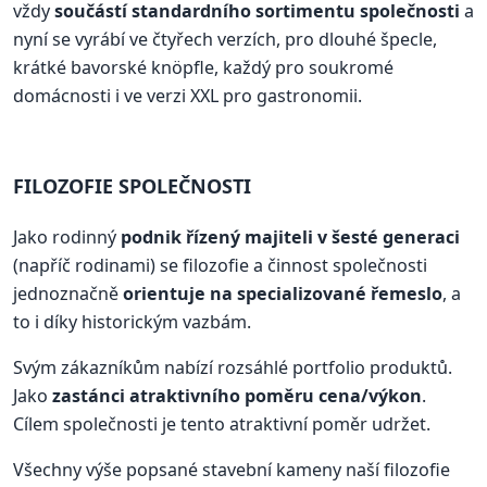
vždy
součástí standardního sortimentu společnosti
a
nyní se vyrábí ve čtyřech verzích, pro dlouhé špecle,
krátké bavorské knöpfle, každý pro soukromé
domácnosti i ve verzi XXL pro gastronomii.
FILOZOFIE SPOLEČNOSTI
Jako rodinný
podnik řízený majiteli v šesté generaci
(napříč rodinami) se filozofie a činnost společnosti
jednoznačně
orientuje na specializované řemeslo
, a
to i díky historickým vazbám.
Svým zákazníkům nabízí rozsáhlé portfolio produktů.
Jako
zastánci atraktivního poměru cena/výkon
.
Cílem společnosti je tento atraktivní poměr udržet.
Všechny výše popsané stavební kameny naší filozofie