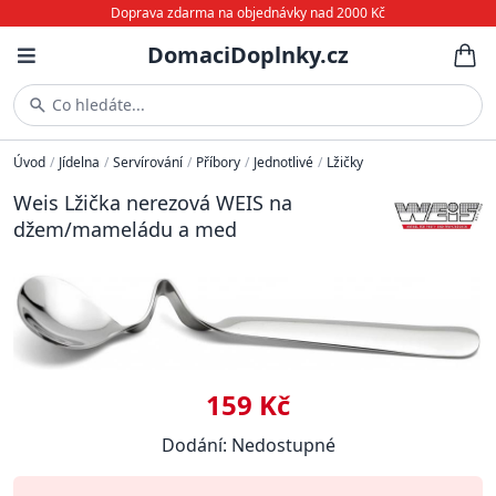
Doprava zdarma na objednávky nad 2000 Kč
DomaciDoplnky.cz
Co hledáte...
Úvod
/
Jídelna
/
Servírování
/
Příbory
/
Jednotlivé
/
Lžičky
Weis Lžička nerezová WEIS na
džem/mameládu a med
159 Kč
Dodání: Nedostupné