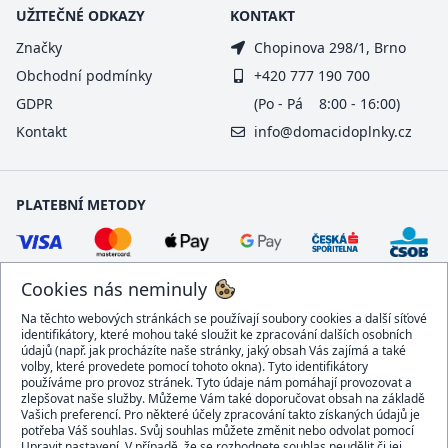
UŽITEČNÉ ODKAZY
KONTAKT
Značky
Chopinova 298/1, Brno
Obchodní podmínky
+420 777 190 700
GDPR
(Po - Pá 8:00 - 16:00)
Kontakt
info@domacidoplnky.cz
PLATEBNÍ METODY
Cookies nás neminuly
Na těchto webových stránkách se používají soubory cookies a další síťové
identifikátory, které mohou také sloužit ke zpracování dalších osobních
údajů (např. jak procházíte naše stránky, jaký obsah Vás zajímá a také
volby, které provedete pomocí tohoto okna). Tyto identifikátory
používáme pro provoz stránek. Tyto údaje nám pomáhají provozovat a
DOPRAVCI
zlepšovat naše služby. Můžeme Vám také doporučovat obsah na základě
Vašich preferencí. Pro některé účely zpracování takto získaných údajů je
potřeba Váš souhlas. Svůj souhlas můžete změnit nebo odvolat pomocí
Upravit nastavení. V případě, že se rozhodnete souhlas neudělit či jej