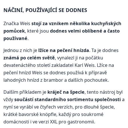
NÁČINÍ, POUŽÍVAJÍCÍ SE DODNES
Značka Weis
stojí za vznikem několika kuchyňských
pomůcek
, které jsou
dodnes velmi oblíbené a často
používané
.
Jednou z nich je
lžíce na pečení hnízda
. Ta je dodnes
známá po celém světě
, vynalezl ji na počátku
devatenáctého století zakladatel Karl Weis. Lžíce na
pečení hnízd Weis se dodnes používá k přípravě
lahodných hnízd z brambor a dalších pochoutek.
Dalším příkladem je
kráječ na špecle
, tento nástroj byl
vždy
součástí standardního sortimentu společnosti
a
nyní se vyrábí ve čtyřech verzích, pro dlouhé špecle,
krátké bavorské knöpfle, každý pro soukromé
domácnosti i ve verzi XXL pro gastronomii.