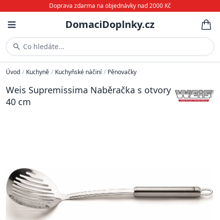
Doprava zdarma na objednávky nad 2000 Kč
DomaciDoplnky.cz
Co hledáte...
Úvod
/
Kuchyně
/
Kuchyňské náčiní
/
Pěnovačky
Weis Supremissima Naběračka s otvory
40 cm