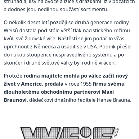
struhadla, lisy na ovoce a lžíce s drážkami již v počátcích
a dodnes jsou nedílnou součástí sortimentu.
O několik desetiletí později se druhá generace rodiny
Weisů dostala pod stále větší tlak nacistického režimu
kvůli své židovské víře. Naštěstí se jim podařilo včas
uprchnout z Německa a usadit se v USA. Podnik přešel
do rukou stoupence nespravedlivého systému a po
skončení druhé světové války byl rodině vrácen.
Protože
rodina majitele mohla po válce začít nový
život v Americe
,
prodala
v roce 1955
firmu svému
dlouholetému obchodnímu partnerovi Maxi
Braunovi
, dědečkovi dnešního ředitele Hanse Brauna.