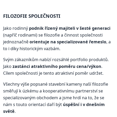
FILOZOFIE SPOLEČNOSTI
Jako rodinný
podnik řízený majiteli v šesté generaci
(napříč rodinami) se filozofie a činnost společnosti
jednoznačně
orientuje na specializované řemeslo
, a
to i díky historickým vazbám.
Svým zákazníkům nabízí rozsáhlé portfolio produktů.
Jako
zastánci atraktivního poměru cena/výkon
.
Cílem společnosti je tento atraktivní poměr udržet.
Všechny výše popsané stavební kameny naší filozofie
směřují k úzkému a kooperativnímu partnerství se
specializovaným obchodem a jsme hrdí na to, že se
nám s touto orientací daří být
úspěšní i v dnešním
světě
.