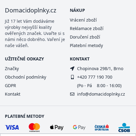
Domacidoplnky.cz
NÁKUP
Vrácení zboží
Již 17 let Vám dodáváme
výrobky nejvyšší kvality
Reklamace zboží
ověřených značek. Uvařte si s
Doručení zboží
námi něco dobrého. Vaření je
naše vášeň.
Platební metody
UŽITEČNÉ ODKAZY
KONTAKT
Značky
Chopinova 298/1, Brno
Obchodní podmínky
+420 777 190 700
GDPR
(Po - Pá 8:00 - 16:00)
Kontakt
info@domacidoplnky.cz
PLATEBNÍ METODY