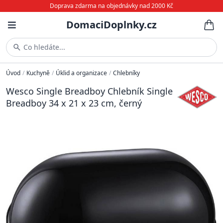
Doprava zdarma na objednávky nad 2000 Kč
DomaciDoplnky.cz
Co hledáte...
Úvod
/
Kuchyně
/
Úklid a organizace
/
Chlebníky
Wesco Single Breadboy Chlebník Single
Breadboy 34 x 21 x 23 cm, černý