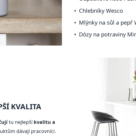
Chlebníky Wesco
Mlýnky na sůl a pepř
Dózy na potraviny Mi
ŠÍ KVALITA
čují
tu nejlepší
kvalitu a
ktům dávají pracovníci.