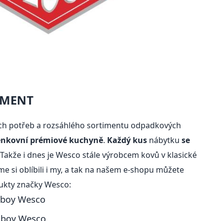
IMENT
h potřeb a rozsáhlého sortimentu odpadkových
enkovní prémiové kuchyně
.
Každý kus
nábytku
se
 Takže i dnes je Wesco stále výrobcem kovů v klasické
 si oblíbili i my, a tak na našem e-shopu můžete
dukty značky Wesco:
eboy Wesco
hboy Wesco