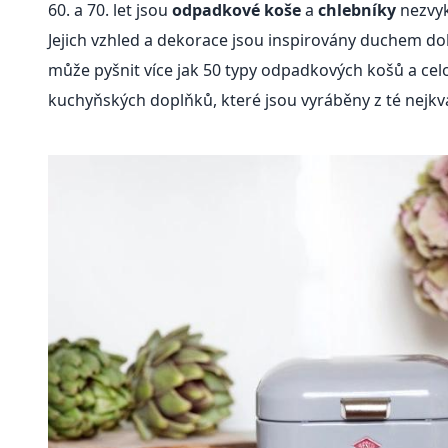
60. a 70. let jsou
odpadkové koše
a
chlebníky
nezvy
Jejich vzhled a dekorace jsou inspirovány duchem d
může pyšnit více jak 50 typy odpadkových košů a cel
kuchyňských doplňků, které jsou vyráběny z té nejkval