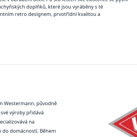
uchyňských doplňků, které jsou vyráběny s té
gantním retro designem, prvotřídní kvalitou a
tin Westermann, původně
 své výroby přidává
ecializovává na
y do domácností. Během