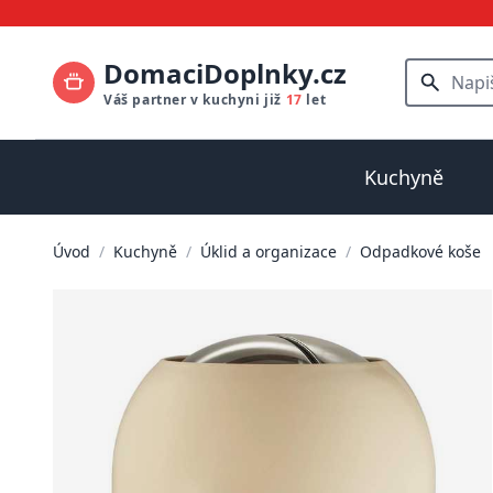
DomaciDoplnky.cz
Váš partner v kuchyni již
17
let
Kuchyně
Úvod
/
Kuchyně
/
Úklid a organizace
/
Odpadkové koše