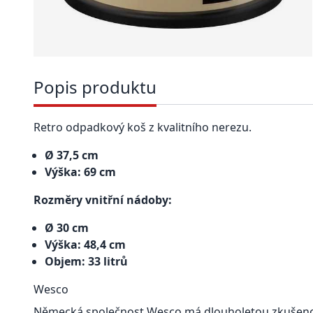
Popis produktu
Retro odpadkový koš z kvalitního nerezu.
Ø 37,5 cm
Výška: 69 cm
Rozměry vnitřní nádoby:
Ø 30 cm
Výška: 48,4 cm
Objem: 33 litrů
Wesco
Německá společnost Wesco má dlouholetou zkušenost 