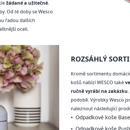
kle
žádané a užitečné
.
oby. Od té doby se Wesco
ou řadou dalších
itnější oceli.
ROZSÁHLÝ SORT
Kromě sortimentu domácíc
košů nabízí WESCO také
v
ručně vyrábí na zakázku
.
podobě. Výrobky Wesco jsme
naleznout následující pro
Odpadkové koše Bas
Odpadkové koše Pus