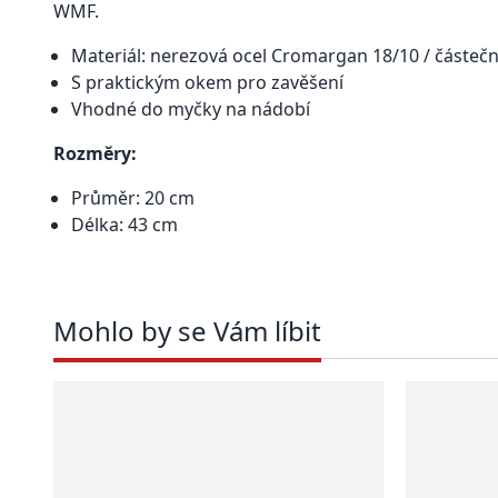
WMF.
Materiál: nerezová ocel Cromargan 18/10 / částeč
S praktickým okem pro zavěšení
Vhodné do myčky na nádobí
Rozměry:
Průměr: 20 cm
Délka: 43 cm
Mohlo by se Vám líbit