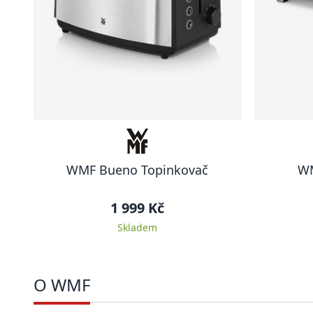
WMF Bueno Topinkovač
WM
1 999 Kč
Skladem
O WMF