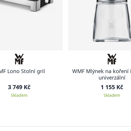
F Lono Stolní gril
WMF Mlýnek na koření 
univerzální
3 749 Kč
1 155 Kč
Skladem
Skladem