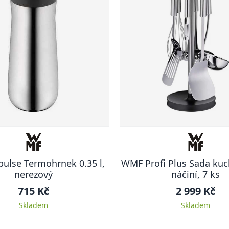
ulse Termohrnek 0.35 l,
WMF Profi Plus Sada ku
nerezový
náčiní, 7 ks
715 Kč
2 999 Kč
Skladem
Skladem