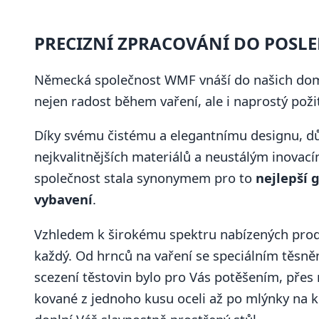
PRECIZNÍ ZPRACOVÁNÍ DO POSL
Německá společnost WMF vnáší do našich d
nejen radost během vaření, ale i naprostý pož
Díky svému čistému a elegantnímu designu, dů
nejkvalitnějších materiálů a neustálým inovac
společnost stala synonymem pro to
nejlepší 
vybavení
.
Vzhledem k širokému spektru nabízených prod
každý. Od hrnců na vaření se speciálním těsněn
scezení těstovin bylo pro Vás potěšením, přes
kované z jednoho kusu oceli až po mlýnky na k