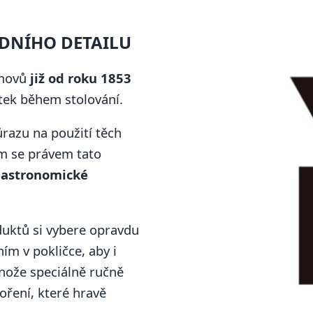
EDNÍHO DETAILU
omovů
již od roku 1853
itek během stolování.
razu na použití těch
ím se právem tato
gastronomické
uktů si vybere opravdu
ím v pokličce, aby i
 nože speciálně ručně
oření, které hravě