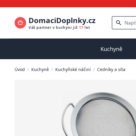
DomaciDoplnky.cz
Váš partner v kuchyni již
17
let
Kuchyně
Úvod
/
Kuchyně
/
Kuchyňské náčiní
/
Cedníky a síta