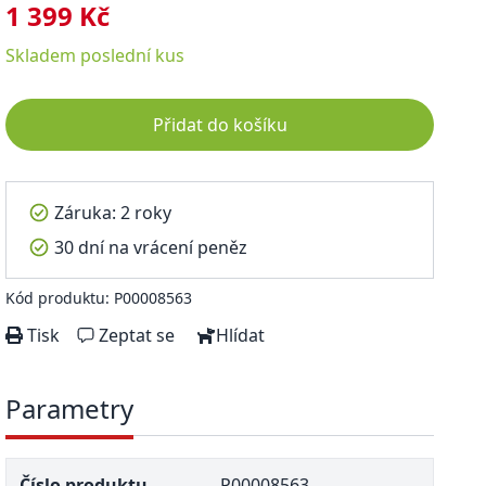
1 399 Kč
Skladem
poslední kus
Přidat do košíku
Záruka: 2 roky
30 dní na vrácení peněz
Kód produktu: P00008563
Tisk
Zeptat se
Hlídat
Parametry
Číslo produktu
P00008563