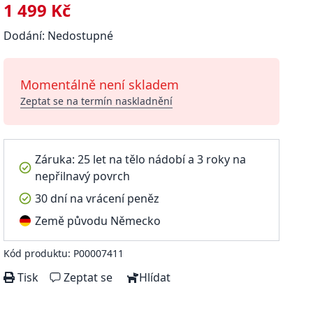
1 499 Kč
Dodání: Nedostupné
Momentálně není skladem
Zeptat se na termín naskladnění
Záruka: 25 let na tělo nádobí a 3 roky na
nepřilnavý povrch
30 dní na vrácení peněz
Země původu Německo
Kód produktu: P00007411
Tisk
Zeptat se
Hlídat