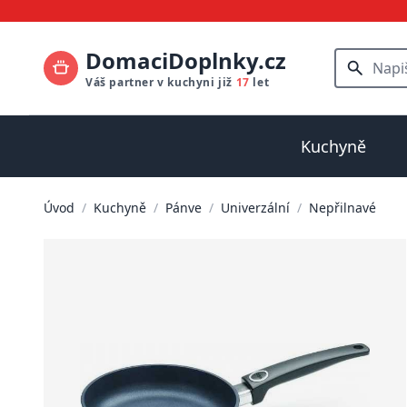
DomaciDoplnky.cz
Váš partner v kuchyni již
17
let
Kuchyně
Úvod
/
Kuchyně
/
Pánve
/
Univerzální
/
Nepřilnavé