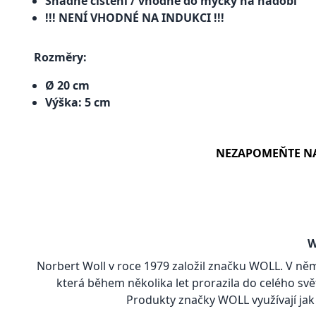
Snadné čištění / vhodné do myčky na nádobí
!!! NENÍ VHODNÉ NA INDUKCI !!!
Rozměry:
Ø 20 cm
Výška: 5 cm
NEZAPOMEŇTE N
W
Norbert Woll v roce 1979 založil značku WOLL. V n
která během několika let prorazila do celého světa
Produkty značky WOLL využívají jak 