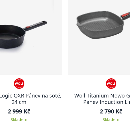
Logic QXR Pánev na soté,
Woll Titanium Nowo Gr
24 cm
Pánev Induction Li
odnímatelnou rukojetí 2
2 999 Kč
2 790 Kč
vysoká
Skladem
Skladem