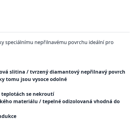
íky speciálnímu nepřilnavému povrchu ideální pro
ková slitina / tvrzený diamantový nepřilnavý povrch
íky tomu jsou vysoce odolné
h teplotách se nekroutí
ckého materiálu / tepelné odizolovaná vhodná do
indukce