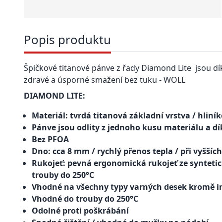
Popis produktu
Špičkové titanové pánve z řady Diamond Lite jsou d
zdravé a úsporné smažení bez tuku - WOLL
DIAMOND LITE:
Materiál: tvrdá titanová základní vrstva / hliní
Pánve jsou odlity z jednoho kusu materiálu a d
Bez PFOA
Dno: cca 8 mm / rychlý přenos tepla / při vyššíc
Rukojeť: pevná ergonomická rukojeť ze synteti
trouby do 250°C
Vhodné na všechny typy varných desek kromě 
Vhodné do trouby do 250°C
Odolné proti poškrábání