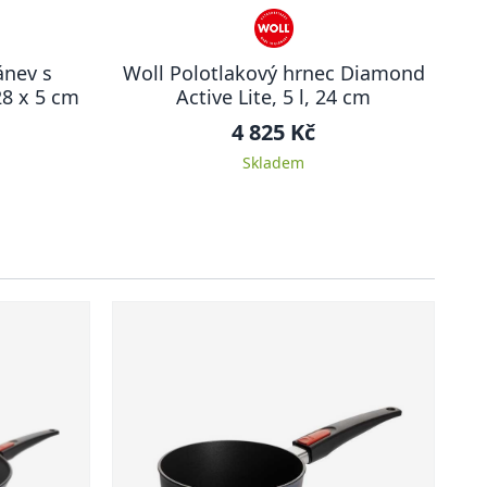
ánev s
Woll Polotlakový hrnec Diamond
28 x 5 cm
Active Lite, 5 l, 24 cm
4 825 Kč
Skladem